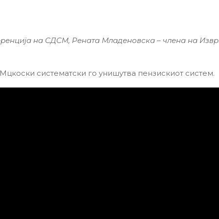
ренција на СДСМ, Рената Младеновска – члена на Изв
 Мцкоски систематски го унишутва пензискиот систем.