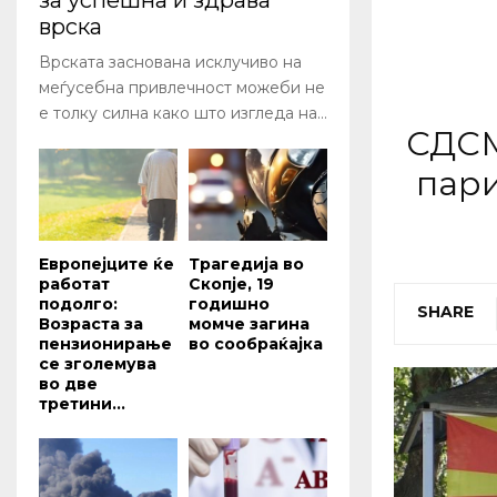
за успешна и здрава
врска
Врската заснована исклучиво на
меѓусебна привлечност можеби не
е толку силна како што изгледа на...
СДСМ
пари
Европејците ќе
Трагедија во
работат
Скопје, 19
подолго:
годишно
SHARE
Возраста за
момче загина
пензионирање
во сообраќајка
се зголемува
во две
третини...