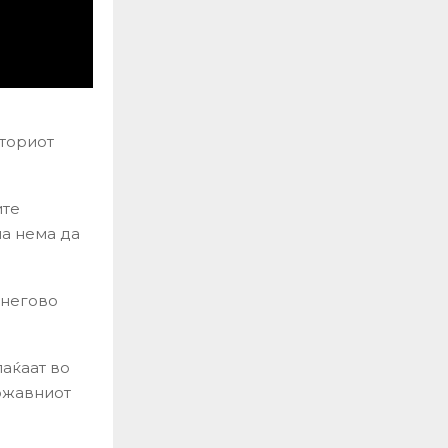
вториот
ите
на нема да
 негово
лаќаат во
државниот