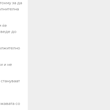
токму за да
олнителна
и ќе
оведе до
должително
и и не
 стануваат
ржавата со