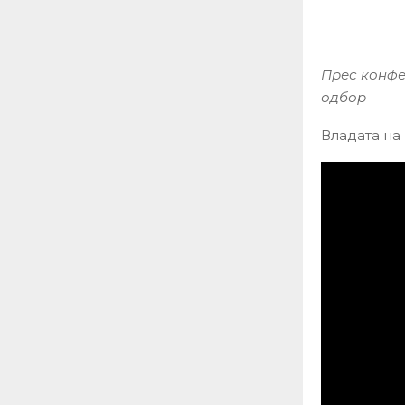
Прес конфе
одбор
Владата на