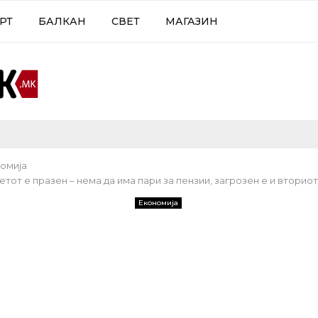
РТ
БАЛКАН
СВЕТ
МАГАЗИН
омија
тот е празен – нема да има пари за пензии, загрозен е и вторио
Економија