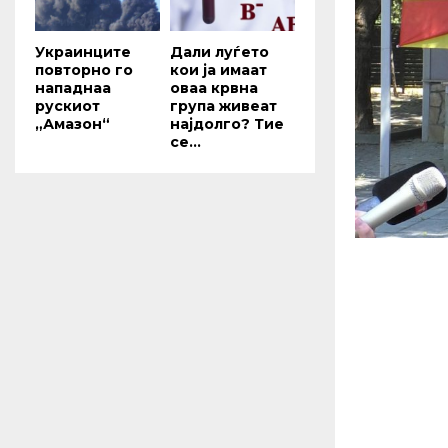
Украинците
Дали луѓето
повторно го
кои ја имаат
нападнаа
оваа крвна
рускиот
група живеат
„Амазон“
најдолго? Тие
се...