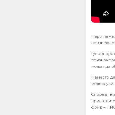
Пари нема,
пензиски с
Гувернерот
пензионери
можат да о
Наместо да
можно укин
Според пла
приватните
фонд – ПИ