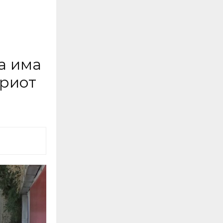
а има
ориот