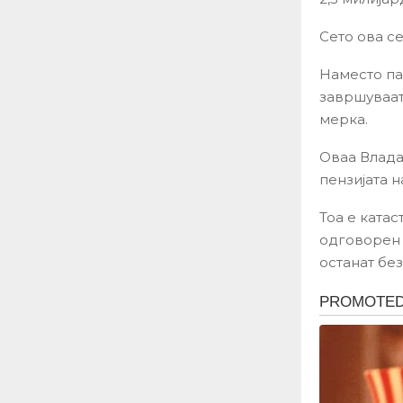
Сето ова с
Наместо пар
завршуваат
мерка.
Оваа Влада
пензијата н
Тоа е катас
одговорен 
останат без