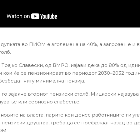
 дупката во ПИОМ е зголемена на 40%, а загрозен е и 
толб.
 Трајко Славески, од ВМРО, изјави дека до 80% од идн
 кои ќе се пензионираат во периодот 2030–2032 годи
безбедат ниту минимална пензија.
 го зајакне вториот пензиски столб, Мицкоски најавува
ување или сериозно слабеење.
новите на власта, парите кои денес работниците ги уп
 пензиски друштва, треба да се префрлаат назад во 
ОМ.