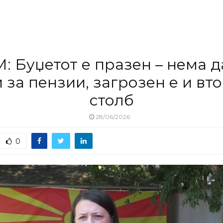
: Буџетот е празен – нема д
 за пензии, загрозен е и вт
столб
28/06/2026
0