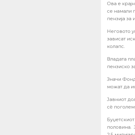
Ова е крајн
се намали 
пензија за
Неговото у
зависат ис
колапс.
Владата пл
пензиско з
Значи Фонд
можат да и
Јавниот до
сè поголем
Буџетскиот
половина. 
2,5 милијар