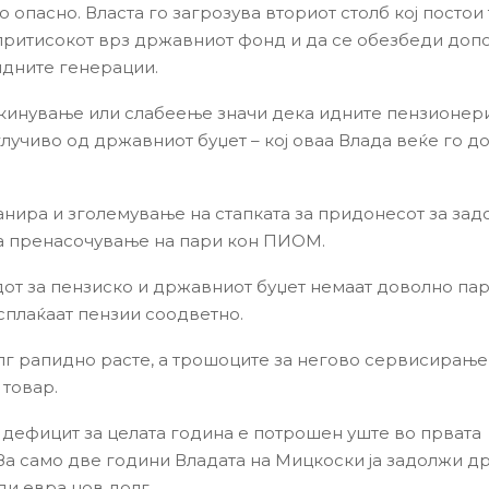
о опасно. Власта го загрозува вториот столб кој постои 
притисокот врз државниот фонд и да се обезбеди доп
 идните генерации.
кинување или слабеење значи дека идните пензионер
клучиво од државниот буџет – кој оваа Влада веќе го д
анира и зголемување на стапката за придонесот за за
а пренасочување на пари кон ПИОМ.
от за пензиско и државниот буџет немаат доволно пар
сплаќаат пензии соодветно.
лг рапидно расте, а трошоците за негово сервисирање
 товар.
 дефицит за целата година е потрошен уште во првата
За само две години Владата на Мицкоски ја задолжи д
ди евра нов долг.