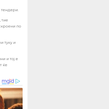
 тендери.
 тие
скроени по
и туку и
и и тој е
т ќе