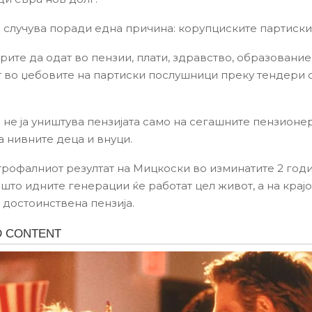
е случува поради една причина: корупциските партиски
ите да одат во пензии, плати, здравство, образование,
 во џебовите на партиски послушници преку тендери 
 не ја уништува пензијата само на сегашните пензионер
а нивните деца и внуци.
трофалниот резултат на Мицкоски во изминатите 2 годин
што идните генерации ќе работат цел живот, а на крајо
 достоинствена пензија.