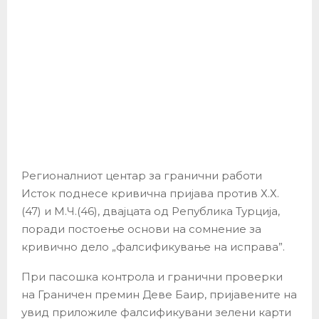
Регионалниот центар за гранични работи
Исток поднесе кривична пријава против Х.Х.
(47) и М.Ч.(46), двајцата од Република Турција,
поради постоење основи на сомнение за
кривично дело „фалсификување на исправа”.
При пасошка контрола и гранични проверки
на Граничен премин Деве Баир, пријавените на
увид приложиле фалсификувани зелени карти