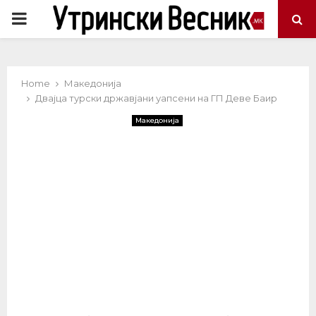
PRIMARY
MENU
Home
Македонија
Двајца турски државјани уапсени на ГП Деве Баир
Македонија