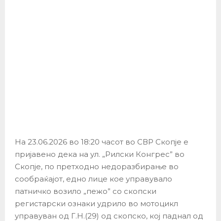
На 23.06.2026 во 18:20 часот во СВР Скопје е
пријавено дека на ул. „Рилски Конгрес” во
Скопје, по претходно недоразбирање во
сообраќајот, едно лице кое управувало
патничко возило „пежо” со скопски
регистарски ознаки удрило во мотоцикл
управуван од Г.Н.(29) од скопско, кој паднал од