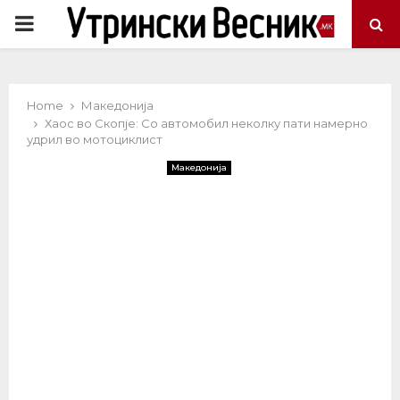
PRIMARY
MENU
Home
Македонија
Хаос во Скопје: Со автомобил неколку пати намерно
удрил во мотоциклист
Македонија