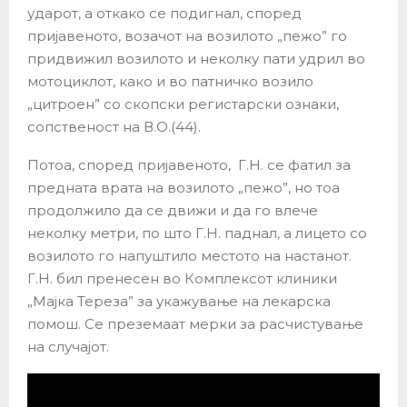
ударот, а откако се подигнал, според
пријавеното, возачот на возилото „пежо” го
придвижил возилото и неколку пати удрил во
мотоциклот, како и во патничко возило
„цитроен” со скопски регистарски ознаки,
сопственост на В.О.(44).
Потоа, според пријавеното, Г.Н. се фатил за
предната врата на возилото „пежо”, но тоа
продолжило да се движи и да го влече
неколку метри, по што Г.Н. паднал, а лицето со
возилото го напуштило местото на настанот.
Г.Н. бил пренесен во Комплексот клиники
„Мајка Тереза” за укажување на лекарска
помош. Се преземаат мерки за расчистување
на случајот.