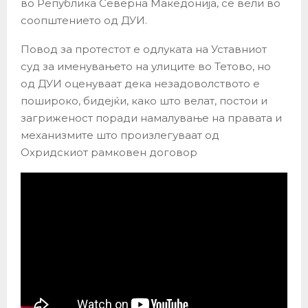
во Република Северна Македонија, се вели во
соопштението од ДУИ.
Повод за протестот е одлуката на Уставниот
суд за именувањето на улиците во Тетово, но
од ДУИ оценуваат дека незадоволството е
пошироко, бидејќи, како што велат, постои и
загриженост поради намалување на правата и
механизмите што произлегуваат од
Охридскиот рамковен договор