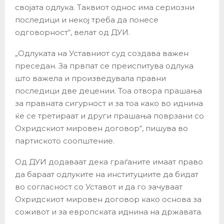
својата одлука. Таквиот однос има сериозни
последици и некој треба да понесе
одговорност“, велат од ДУИ.
„Одлуката на Уставниот суд создава важен
преседан. За првпат се преиспитува одлука
што важела и произведувала правни
последици две децении. Тоа отвора прашања
за правната сигурност и за тоа како во иднина
ќе се третираат и други прашања поврзани со
Охридскиот мировен договор“, пишува во
партиското соопштение.
Од ДУИ додаваат дека граѓаните имаат право
да бараат одлуките на институциите да бидат
во согласност со Уставот и да го зачуваат
Охридскиот мировен договор како основа за
соживот и за европската иднина на државата.