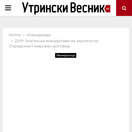
PRIMARY
MENU
Home
Македонија
ДУИ: Граѓанска иницијатива за заштита на
Охридскиот мировен договор
Македонија