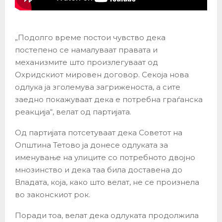
„Подолго време постои чувство дека
постепено се намалуваат правата и
механизмите што произлегуваат од
Охридскиот мировен договор. Секоја нова
одлука ја зголемува загриженоста, а сите
заедно покажуваат дека е потребна граѓанска
реакција“, велат од партијата.
Од партијата потсетуваат дека Советот на
Општина Тетово ја донесе одлуката за
именување на улиците со потребното двојно
мнозинство и дека таа била доставена до
Владата, која, како што велат, не се произнела
во законскиот рок.
Поради тоа, велат дека одлуката продолжила