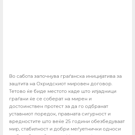
Во сабота започнува граѓанска иницијатива за
заштита на Охридскиот мировен договор.
Тетово ќе биде местото каде што илјадници
граѓани ќе се соберат на мирен и
достоинствен протест за да го одбранат
уставниот поредок, правната сигурност и
вредностите што веќе 25 години обезбедуваат
мир, стабилност и добри меѓуетнички односи