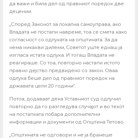
да важи и била дел од правниот поредок две
децении.
„Според Законот за локална самоуправа, ако
Владата не постапи навреме, тоа се смета како
согласност со одлуката на општината. За да
нема никакви дилеми, Советот уште еднаш ја
изгласа истата одлука. И тогаш Владата не
реагираше. Со тоа, повторно настапи истото
правно дејство предвидено со закон. Оваа
одлука беше дел од правниот поредок на
државата цели 20 години“.
Потоа, додаваaт дека Уставниот суд одлучил
повторно да го разгледува случајот и во текот
на постапката побара дополнителни
информации и документи од Општина Тетово.
„Општината не одговори и не ја бранеше