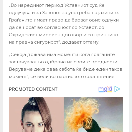
„Во наредниот период Уставниот суд ќе
одлучува и за Законот за употреба на јазиците.
Граѓаните имаат право да бараат овие одлуки
да се носат во согласност со Уставот, со
Охридскиот мировен договор и со принципот
на правна сигурност“, додават оттаму.
„Секоја држава има моменти кога граѓаните
застануваат во одбрана на своите вредности.
Веруваме дека оваа сабота ќе биде еден таков
момент“, се вели во партиското соопштение.