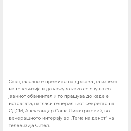
Скандалозно е премиер на држава да излезе
на телевизија и да кажува како се слуша со
јавниот обвинител и го прашува до каде е
истрагата, нагласи генералниот секретар на
СДСМ, Александар Саша Димитријевиќ, во
вечерашното интервју во „Тема на денот” на
телевизија Сител.