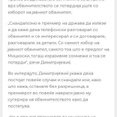
врз обвинителството се потврдија уште со
изборот на јавниот обвинител.
„Скандалозно е премиер на држава да излезе
и да каже дека телефонски разговарал со
обвинител и се интересирал и си договарале,
разговарале за детали. Со самиот избор на
јавниот обвинител, самото тоа што е предлог на
Мицкоски, тогаш изразивме сомнежи и тоа се
потврди”, рече Димитријевиќ.
Во интервјуто, Димитријевиќ укажа дека
постојат повеќе случаи и скандали кои, како
што кажа, останале без разрешница, а
премиерот во повеќе наврати јавно му
сугерира на обвинителството како да
постапува.
„Не е прв пат премиерот да му кажува на