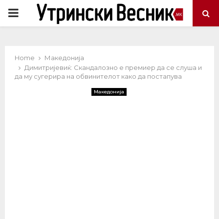
PRIMARY
MENU
Home
Македонија
Димитријевиќ: Скандалозно е премиер да се слуша и
да му сугерира на обвинителот како да постапува
Македонија