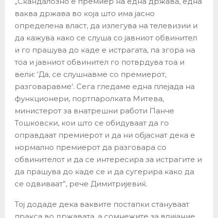
„Скандалозно е премиер на една држава, една
ваква држава во која што има јасно
определена власт, да излегува на телевизии и
да кажува како се слуша со јавниот обвинител
и го прашува до каде е истрагата, па згора на
тоа и јавниот обвинител го потврдува тоа и
вели: ‘Да, се слушнавме со премиерот,
разговаравме’. Сега гледаме една плејада на
функционери, портпаролката Митева,
министерот за внатрешни работи Панче
Тошковски, кои што се обидуваат да го
оправдаат премиерот и да ни објаснат дека е
нормално премиерот да разговара со
обвинителот и да се интересира за истрагите и
да прашува до каде се и да сугерира како да
се одвиваат”, рече Димитријевиќ.
Тој додаде дека ваквите постапки стануваат
пракса во државата, а сомнежите за влијание