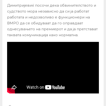
Димитријевиќ посочи дека обвинителството и
судството мора независно да си ја работат
работата и недозволиво е функционери на
ВМРО да се обидуваат да го оправдаат
однесувањето на премиерот и да ја претстават
таквата комуникација како нормална.