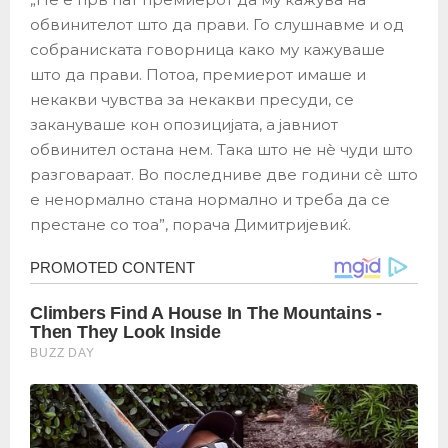
обвинителот што да прави. Го слушнавме и од
собраниската говорница како му кажуваше
што да прави. Потоа, премиерот имаше и
некакви чувства за некакви пресуди, се
закануваше кон опозицијата, а јавниот
обвинител остана нем. Така што не нѐ чуди што
разговараат. Во последниве две години сѐ што
е ненормално стана нормално и треба да се
престане со тоа”, порача Димитријевиќ.