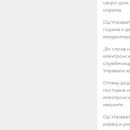
својот дом
опрема.
Од Управат
година и д
евидентира
„Во случај
електронск
службеници 
Управата з
Оттаму дод
постојана 
електронск
мерките.
Од Управат
развој и у