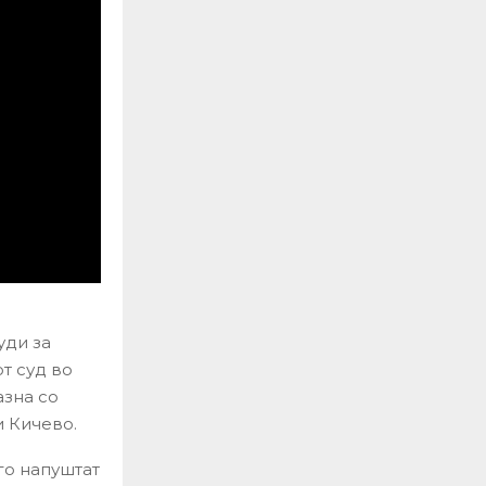
уди за
т суд во
азна со
и Кичево.
го напуштат