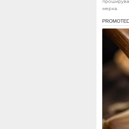
проширувањ
мерка.