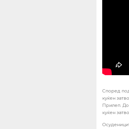
Според под
куќен затв
Прилеп. До
куќен затв
Осудениците