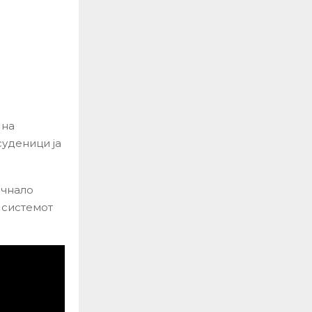
 на
суденици ја
очнало
 системот