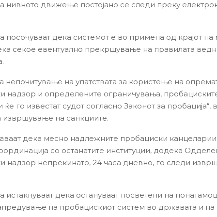
, а нивното движење постојано се следи преку електро
а посочуваат дека системот е во примена од крајот на
ека секое евентуално прекршување на правилата ведн
.
 на непочитување на упатствата за користење на опрема
и надзор и определените ограничувања, пробацискит
ќе го известат судот согласно Законот за пробација“, 
а извршување на санкциите.
аваат дека месно надлежните пробациски канцеларии
координација со останатите институции, додека Одделе
и надзор непрекинато, 24 часа дневно, го следи извр
а истакнуваат дека остануваат посветени на понатамо
напредување на пробацискиот систем во државата и на