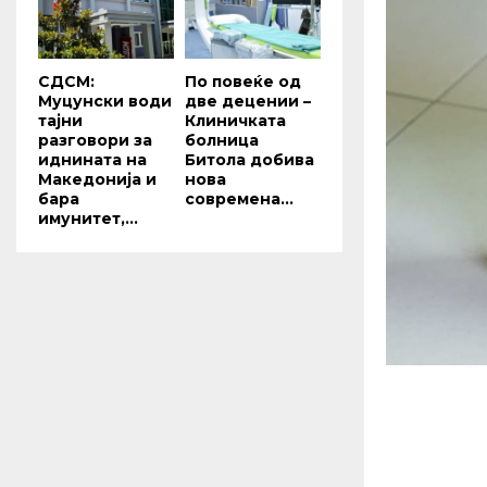
СДСМ:
По повеќе од
Муцунски води
две децении –
тајни
Клиничката
разговори за
болница
иднината на
Битола добива
Македонија и
нова
бара
современа...
имунитет,...