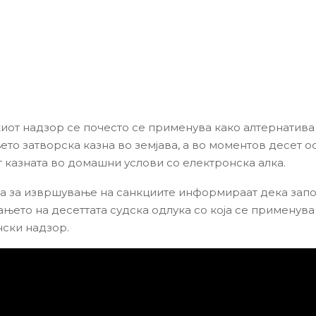
иот надзор се почесто се применува како алтернатива
то затворска казна во земјава, а во моментов десет о
 казната во домашни услови со електронска алка.
а за извршување на санкциите информираат дека зап
њето на десеттата судска одлука со која се применува
нски надзор.