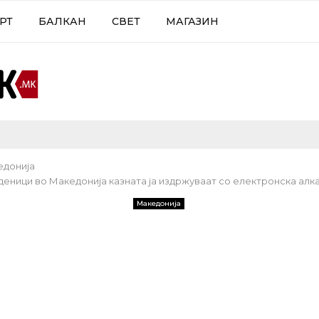
РТ
БАЛКАН
СВЕТ
МАГАЗИН
едонија
деници во Македонија казната ја издржуваат со електронска алк
Македонија