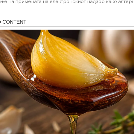
е на примената на електронскиот надзор како алтер