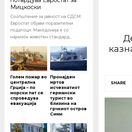
потврдува Евростат за
Мицкоски
Соопштение за јавност на СДСМ:
Евростат објави поразителни
податоци: Македонија е со
Д
најнизок животен стандард...
казн
Голем пожар во
Пронајден
централна
мртов
SHARE
Грција – по
исчезнатиот
морски пат се
германски
спроведува
турист во
евакуација
близина на
грчкиот остров
Сими