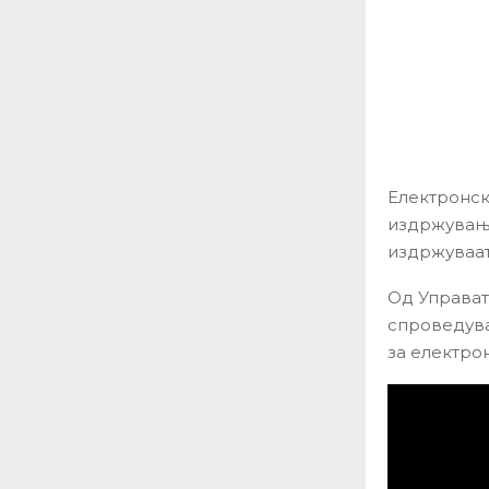
Електронск
издржување
издржуваат
Од Управат
спроведува
за електро