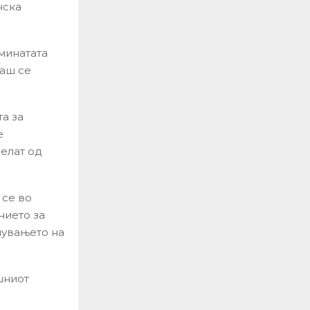
нска
 минатата
аш се
та за
е
велат од
 се во
нието за
шувањето на
шниот