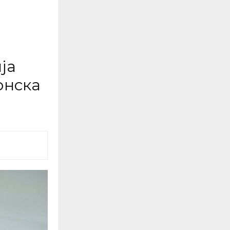
ја
онска