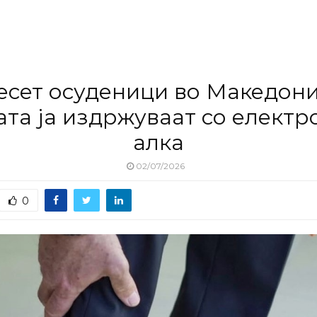
есет осуденици во Македони
ата ја издржуваат со електр
алка
02/07/2026
0