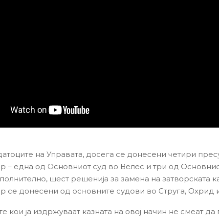
атоците на Управата, досега се донесени четири прес
ор – една од Основниот суд во Велес и три од Основнио
полнително, шест решенија за замена на затворската к
ор се донесени од основните судови во Струга, Охрид 
 кои ја издржуваат казната на овој начин не смеат да 