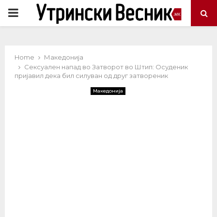
PRIMARY
MENU
Home
Македонија
Сексуален напад во Затворот во Штип: Осуденик
пријавил дека бил силуван од друг затвореник
Македонија