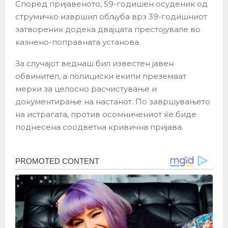
Според пријавеното, 59-годишен осуденик од
струмичко извршил обљуба врз 39-годишниот
затвореник додека двајцата престојувале во
казнено-поправната установа.
За случајот веднаш бил известен јавен
обвинител, а полициски екипи преземаат
мерки за целосно расчистување и
документирање на настанот. По завршувањето
на истрагата, против осомничениот ќе биде
поднесена соодветна кривична пријава.