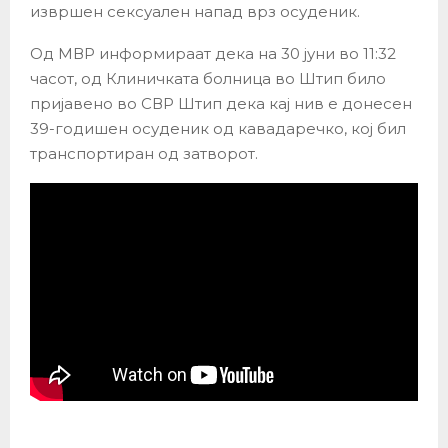
извршен сексуален напад врз осуденик.
Од МВР информираат дека на 30 јуни во 11:32
часот, од Клиничката болница во Штип било
пријавено во СВР Штип дека кај нив е донесен
39-годишен осуденик од кавадаречко, кој бил
транспортиран од затворот.