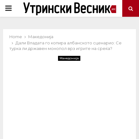
PRIMARY
MENU
Home
Македонија
Дали Владата го копира албанското сценарио: Се
турка ли државен монопол врз игрите на среќа?
Македонија