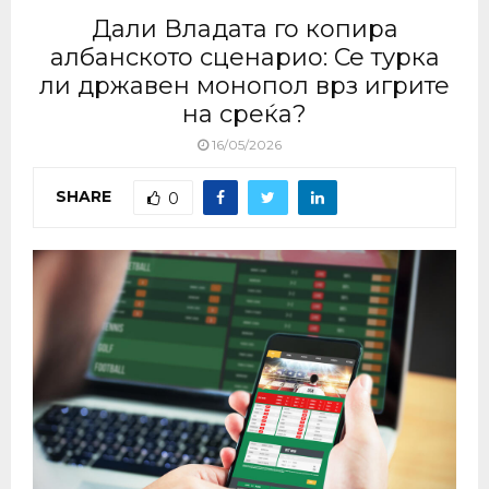
Дали Владата го копира
албанското сценарио: Се турка
ли државен монопол врз игрите
на среќа?
16/05/2026
SHARE
0