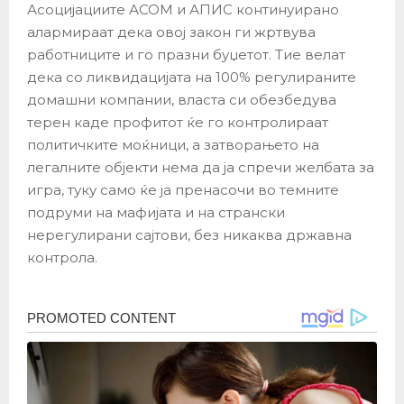
Асоцијациите АСОМ и АПИС континуирано
алармираат дека овој закон ги жртвува
работниците и го празни буџетот. Тие велат
дека со ликвидацијата на 100% регулираните
домашни компании, власта си обезбедува
терен каде профитот ќе го контролираат
политичките моќници, а затворањето на
легалните објекти нема да ја спречи желбата за
игра, туку само ќе ја пренасочи во темните
подруми на мафијата и на странски
нерегулирани сајтови, без никаква државна
контрола.