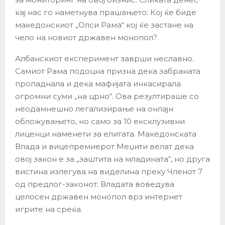
кај нас го наметнува прашањето: Кој ќе биде
македонскиот „Олси Рама“ кој ќе застане на
чело на новиот државен монопол?
Албанскиот експеримент заврши неславно.
Самиот Рама подоцна призна дека забраната
пропаднала и дека мафијата инкасирала
огромни суми „на црно“. Ова резултираше со
неодамнешно легализирање на онлајн
обложувањето, но само за 10 ексклузивни
лиценци наменети за елитата. Македонската
Влада и вицепремиерот Меџити велат дека
овој закон е за „заштита на младината“, но друга
вистина излегува на виделина преку Членот 7
од предлог-законот: Владата воведува
целосен државен монопол врз интернет
игрите на среќа.