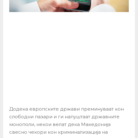
Додека европските држави преминуваат кон
слободни пазари и ги напуштаат државните
монополи, некои велат дека Македонија
свесно чекори кон криминализација на