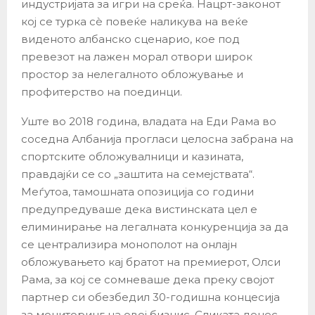
индустријата за игри на среќа. Нацрт-законот
кој се турка сè повеќе наликува на веќе
виденото албанско сценарио, кое под
превезот на лажен морал отвори широк
простор за нелегалното обложување и
профитерство на поединци.
Уште во 2018 година, владата на Еди Рама во
соседна Албанија прогласи целосна забрана на
спортските обложувалници и казината,
правдајќи се со „заштита на семејствата“.
Меѓутоа, тамошната опозиција со години
предупредуваше дека вистинската цел е
елиминирање на легалната конкуренција за да
се централизира монополот на онлајн
обложувањето кај братот на премиерот, Олси
Рама, за кој се сомневаше дека преку својот
партнер си обезбедил 30-годишна концесија
за мониторинг на овој бизнис. Сликата денес