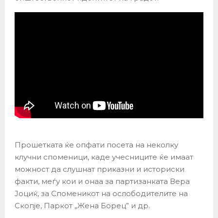
Прошетката ќе опфати посета на неколку
клучни споменици, каде учесниците ќе имаат
можност да слушнат приказни и историски
факти, меѓу кои и онаа за партизанката Вера
Јоциќ, за Споменикот на ослободителите на
Скопје, Паркот „Жена Борец” и др.