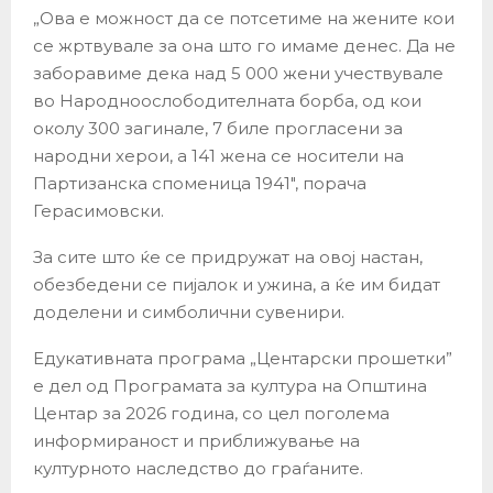
„Ова е можност да се потсетиме на жените кои
се жртвувале за она што го имаме денес. Да не
заборавиме дека над 5 000 жени учествувале
во Народноослободителната борба, од кои
околу 300 загинале, 7 биле прогласени за
народни херои, а 141 жена се носители на
Партизанска споменица 1941″, порача
Герасимовски.
За сите што ќе се придружат на овој настан,
обезбедени се пијалок и ужина, а ќе им бидат
доделени и симболични сувенири.
Едукативната програма „Центарски прошетки”
е дел од Програмата за култура на Општина
Центар за 2026 година, со цел поголема
информираност и приближување на
културното наследство до граѓаните.