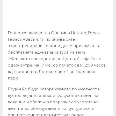
Градоначалникот на Општина Центар, Горан
Герасимовски, ги поканува сите
заинтересирани граѓани да се приклучат на
бесплатната едукативна тура на тема
„Женското наследство во Центар”, која ќе се
одржи утре, на 17 мај, со почеток во 12:00 часот,
кај фонтаната „Лотосов цвет” во Градскиот
парк.
Водич ќе биде историчарката по уметност и
кустос Бојана Јанева, а фокусот е ставен на
локации и обележја поврзани со улогата на
жените во обликувањето на културниот и
општествениот идентитет на градот.