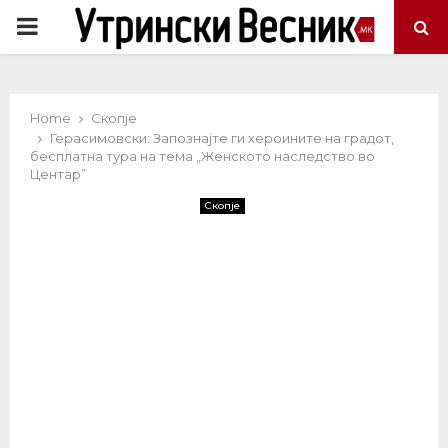
PRIMARY
MENU
Home
Скопје
Герасимовски: Запознајте ги хероините на градот,
бесплатна тура на тема „Женското наследство во
Центар”
Скопје