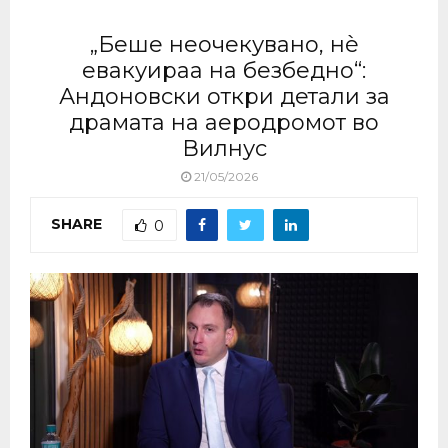
„Беше неочекувано, нè
евакуираа на безбедно“:
Андоновски откри детали за
драмата на аеродромот во
Вилнус
21/05/2026
SHARE
0