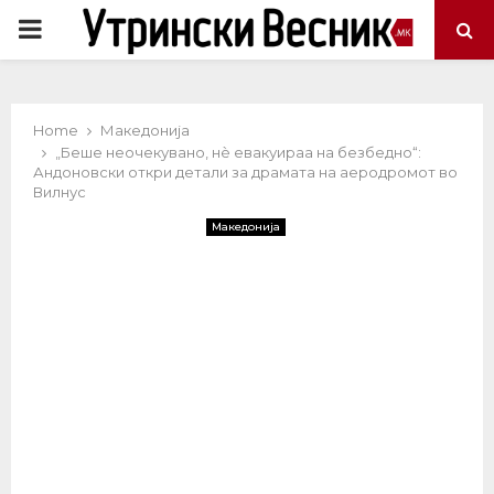
PRIMARY
MENU
Home
Македонија
„Беше неочекувано, нè евакуираа на безбедно“:
Андоновски откри детали за драмата на аеродромот во
Вилнус
Македонија