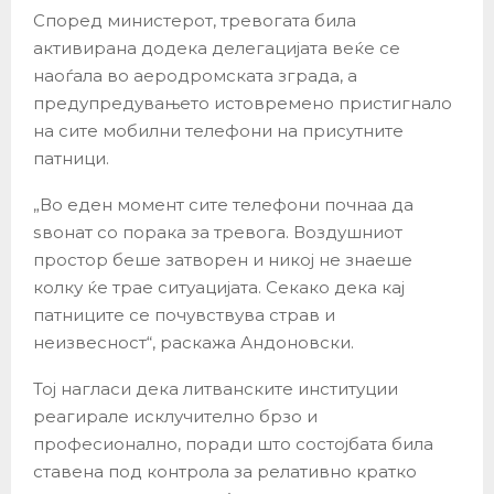
Според министерот, тревогата била
активирана додека делегацијата веќе се
наоѓала во аеродромската зграда, а
предупредувањето истовремено пристигнало
на сите мобилни телефони на присутните
патници.
„Во еден момент сите телефони почнаа да
ѕвонат со порака за тревога. Воздушниот
простор беше затворен и никој не знаеше
колку ќе трае ситуацијата. Секако дека кај
патниците се почувствува страв и
неизвесност“, раскажа Андоновски.
Тој нагласи дека литванските институции
реагирале исклучително брзо и
професионално, поради што состојбата била
ставена под контрола за релативно кратко