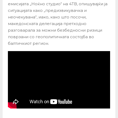
емисијата „Ноќно студио“ на 4ТВ, опишувајќи ја
ситуацијата како „предизвикувачка и
неочекувана“, иако, како што посочи,
македонската делегација претходно
разговарала за можни безбедносни ризици
поврзани со геополитичката состојба во
балтичкиот регион.