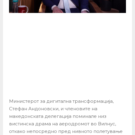
Министерот за дигитална трансформација,
Стефан Андоновски, и членовите на
македонската делегација поминале низ
вистинска драма на аеродромот во Вилнус,
откако непосредно пред нивното полетување