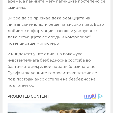
време, а паниката меѓу патниците постепено се
смирила.
„Мора да се признае дека реакцијата на
литванските власти беше на високо ниво. Брзо
добивме информации, насоки и уверување
дека ситуацијата се следи и контролира“,
потенцираше министерот.
Инцидентот уште еднаш ја покажува
чувствителната безбедносна состојба во
балтичките земји, кои поради близината до
Русија и актуелните геополитички тензии се
под постојан висок степен на безбедносна
подготвеност.