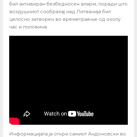
бил активиран безбедносен аларм, поради што
воздушниот сообраќај над Литванија бил
целосно затворен во времетраење од околу
час и половина.
Информацијата ја откри самиот Андоновски во