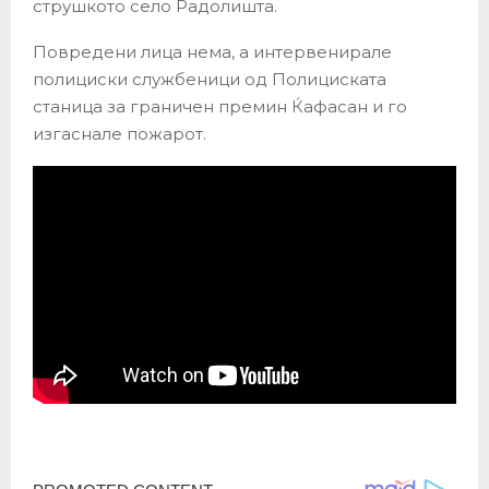
струшкото село Радолишта.
Повредени лица нема, а интервенирале
полициски службеници од Полициската
станица за граничен премин Ќафасан и го
изгаснале пожарот.