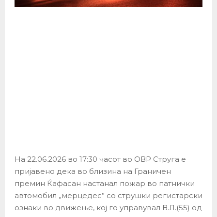
На 22.06.2026 во 17:30 часот во ОВР Струга е
пријавено дека во близина на Граничен
премин Ќафасан настанал пожар во патнички
автомобил „мерцедес” со струшки регистарски
ознаки во движење, кој го управувал В.Л.(55) од