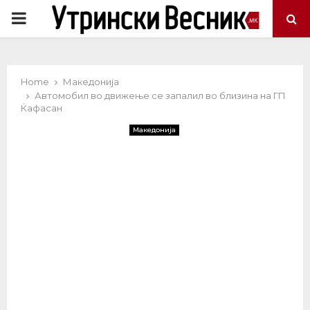
PRIMARY
MENU
Home
Македонија
Автомобил во движење се запалил во близина на ГП
Ќафасан
Македонија