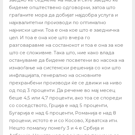
бидеме општествено одговорни, затоа што
граѓаните мора да добијат најдобра услуга и
најквалитетни производи по оптимално
најниски цени. Тоа е она кое што е заедничка
цел. И тоа е она кое што вчера го
разговаравме на состанокот и тоа е она за кое
што се сложивме. Така што, ние како влада
остануваме да бидеме посветени во насока на
изнаоѓање на системски решенија со кои што
инфлацијата, генерално на основните
прехранбени производи ќе се движи на ниво
од под 3 проценти. Да речеме во мај месец
беше 4,5 или 4,7 проценти, ако тоа се спореди
со соседството, Грција е над 5 проценти,
Бугарија е над 6 проценти, Романија е над 8
процени, истото е и со Косово, Хрватска итн.
Нешто помалку помеѓу 3 и 4 е Србија и