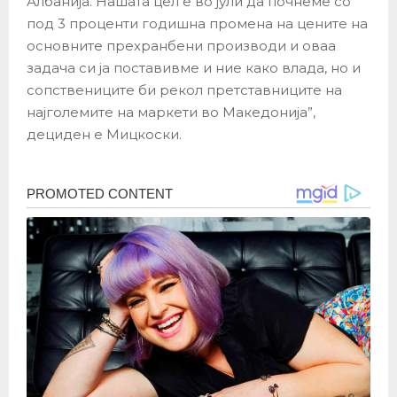
Албанија. Нашата цел е во јули да почнеме со
под 3 проценти годишна промена на цените на
основните прехранбени производи и оваа
задача си ја поставивме и ние како влада, но и
сопствениците би рекол претставниците на
најголемите на маркети во Македонија”,
дециден е Мицкоски.