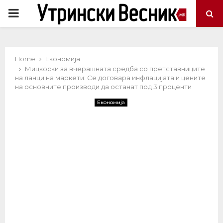
PRIMARY
MENU
Home
Економија
Мицкоски за вчерашната средба со претставниците
на ланци на маркети: Се договара инфлацијата и цените
на основните производи да останат под 3 проценти
Економија