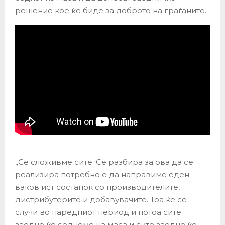
решение кое ќе биде за доброто на граѓаните.
„Се сложивме сите. Се разбира за ова да се
реализира потребно е да направиме еден
ваков ист состанок со производителите,
дистрибутерите и добавувачите. Тоа ќе се
случи во наредниот период и потоа сите
заедно ќе седнеме на маса и сите заедно ќе