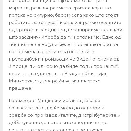
со претставници на најголемите ланци на
маркети, разговаравме за кризата која што
полека но сигурно, барем сега како што стојат
работите, завршува. Ги анализиравме ефектите
од кризата и заеднички дефиниравме цели кои
што заеднички треба да ги исполниме. Една од
тие цели е да во јули месец, годишната стапка
на промена на цените на основните
прехранбени производи не биде поголема од
3 проценти, односно да биде под 3 проценти”,
вели претседателот на Владата Христијан
Мицкоски, одговарајќи на новинарско
прашање.
Премиерот Мицкоски истакна дека се
согласиле сите, но ќе мора да оствари и
средба со производителите, дистрибутерите и
добавувачите, а потоа сите заеднички да
седнат на маса и да донесат заедничко