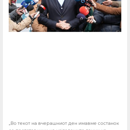
„Во текот на вчерашниот ден имавме состанок