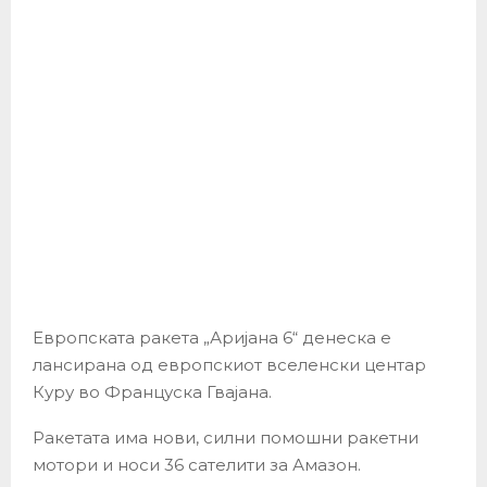
Европската ракета „Аријана 6“ денеска е
лансирана од европскиот вселенски центар
Куру во Француска Гвајана.
Ракетата има нови, силни помошни ракетни
мотори и носи 36 сателити за Амазон.