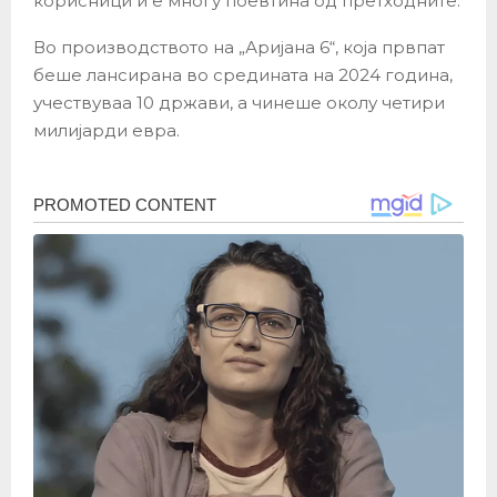
корисници и е многу поевтина од претходните.
Во производството на „Аријана 6“, која првпат
беше лансирана во средината на 2024 година,
учествуваа 10 држави, а чинеше околу четири
милијарди евра.