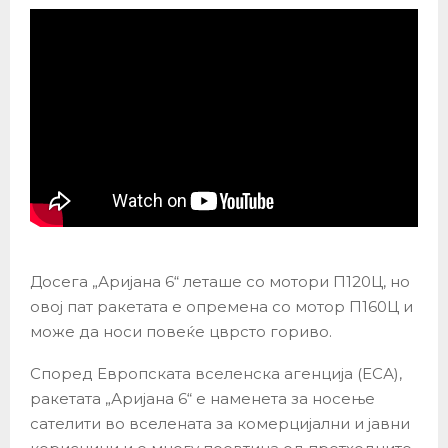
Досега „Аријана 6“ леташе со мотори П120Ц, но
овој пат ракетата е опремена со мотор П160Ц и
може да носи повеќе цврсто гориво.
Според Европската вселенска агенција (ЕСА),
ракетата „Аријана 6“ е наменета за носење
сателити во вселената за комерцијални и јавни