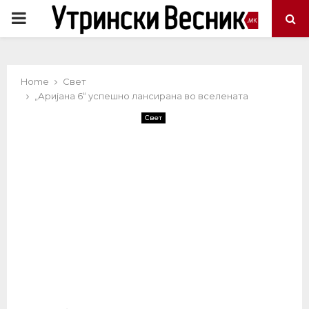
PRIMARY
MENU
Home
Свет
„Аријана 6“ успешно лансирана во вселената
Свет