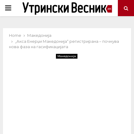
PRIMARY
MENU
Home
Македонија
„Акса Енерџи Македонија“ регистрирана – почнува
нова фаза на гасификацијата
Македонија