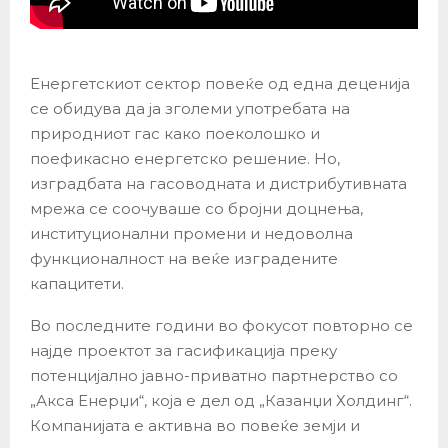
Енергетскиот сектор повеќе од една деценија
се обидува да ја зголеми употребата на
природниот гас како поеколошко и
поефикасно енергетско решение. Но,
изградбата на гасоводната и дистрибутивната
мрежа се соочуваше со бројни доцнења,
институционални промени и недоволна
функционалност на веќе изградените
капацитети.
Во последните години во фокусот повторно се
најде проектот за гасификација преку
потенцијално јавно-приватно партнерство со
„Акса Енерџи“, која е дел од „Казанџи Холдинг“.
Компанијата е активна во повеќе земји и