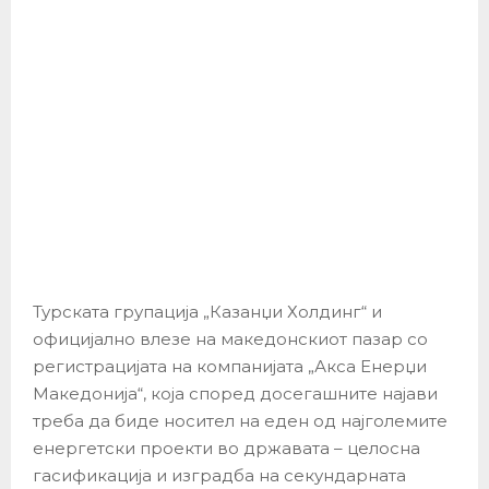
Турската групација „Казанџи Холдинг“ и
официјално влезе на македонскиот пазар со
регистрацијата на компанијата „Акса Енерџи
Македонија“, која според досегашните најави
треба да биде носител на еден од најголемите
енергетски проекти во државата – целосна
гасификација и изградба на секундарната