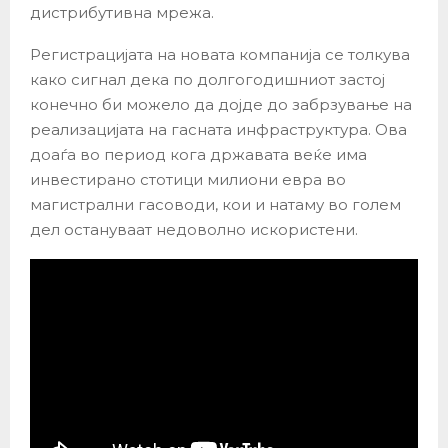
дистрибутивна мрежа.
Регистрацијата на новата компанија се толкува
како сигнал дека по долгогодишниот застој
конечно би можело да дојде до забрзување на
реализацијата на гасната инфраструктура. Ова
доаѓа во период кога државата веќе има
инвестирано стотици милиони евра во
магистрални гасоводи, кои и натаму во голем
дел остануваат недоволно искористени.