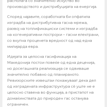
располага со значително искуство во
производството и дистрибуцијата на енергија.
Според најавите, соработката би опфатила
изградба на дистрибутивна гасна мрежа,
развој на топлификациски системи и изградба
на когенеративни постројки – гасни електрани,
со вкупна проценета вредност од над една
милијарда евра.
Идејата за целосна гасификација на
Македонија постои повеќе од една деценија,
но досегашната реализација се одвиваше
значително побавно од планираното.
Ревизорските извештаи покажуваат дека дел
од изградената инфраструктура сè уште не е
целосно ставена во функција, а пристапот на
домаќинствата до природен гас останува
ограничен.