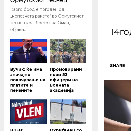
Ормутскиот теснец
Карго брод е погоден од
„непозната ракета“ во Ормутскиот
теснец крај брегот на Оман,
14г
објави...
SHARE
Вучиќ: Ќе има
Промовирани
значајно
нови 53
покачување на
офицери на
платите и
Воената
пензиите
академија
ВЛЕН:
Охриѓанец со