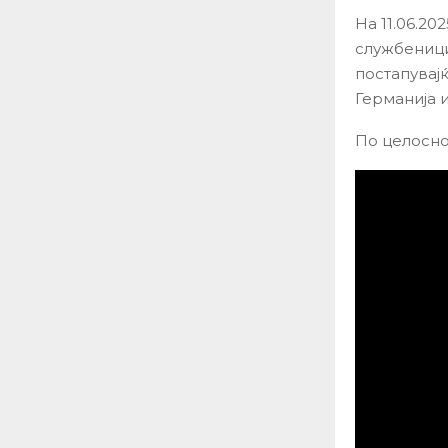
На 11.06.20
службеници
постапувајќ
Германија 
По целосно