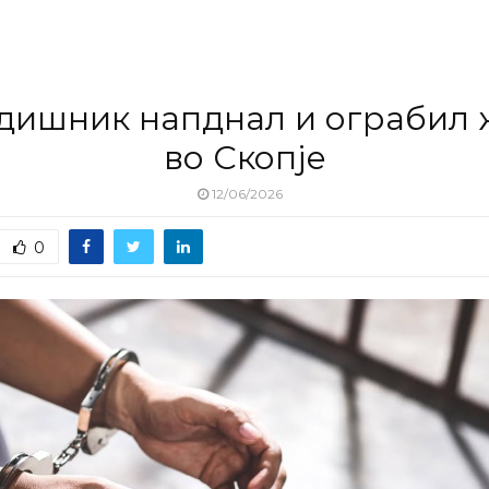
одишник напднал и ограбил 
во Скопје
12/06/2026
0