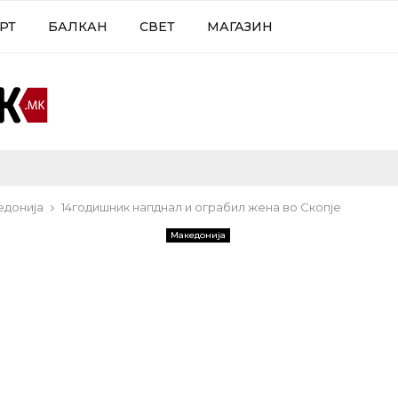
РТ
БАЛКАН
СВЕТ
МАГАЗИН
едонија
14годишник напднал и ограбил жена во Скопје
Македонија