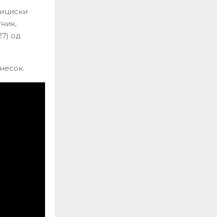
олициски
ник,
27) од
однесок.