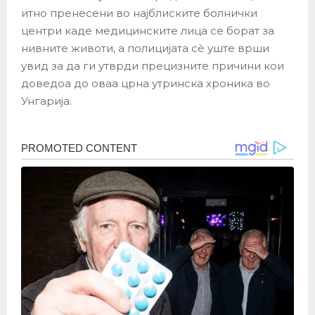
итно пренесени во најблиските болнички
центри каде медицинските лица се борат за
нивните животи, а полицијата сè уште врши
увид за да ги утврди прецизните причини кои
доведоа до оваа црна утринска хроника во
Унгарија.