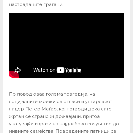
настраданите граѓани.
По повод оваа голема трагедија, на
социјалните мрежи се огласи и унгарскиот
лидер Петер Маѓар, кој потврди дека сите
жртви се странски државјани, притоа
упатувајќи изрази на најдлабоко сочувство до
нивните семејства. Повредените патници се