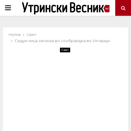
PRIMARY
MENU
Home
Свет
Седум лица загинаа во сообраќајка во Унгарија
Свет