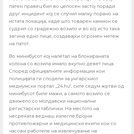
патен правец бил во целосен застој поради
друг инцидент кој се случил малку порано на
истата локација, каде што товарен камион се
судрил со градежно возило и во кој исто така
загина едно лице, создавајќи огромен метеж
на патот.
Во минибусот кој налетал на блокираната
колона со возила имало вкупно девет лица.
Според официјалните информации кои
полицијата ги сподели за унгарскиот
медиумски портал „24.hu“, сите седум жртви од
минибусот биле мажи, а самото возило се
движело со молдавски национални
регистарски таблички. На местото на
несреќата веднаш излегле бројни
противпожарни и медицински екипи кои со
часови работеле на извлекување на