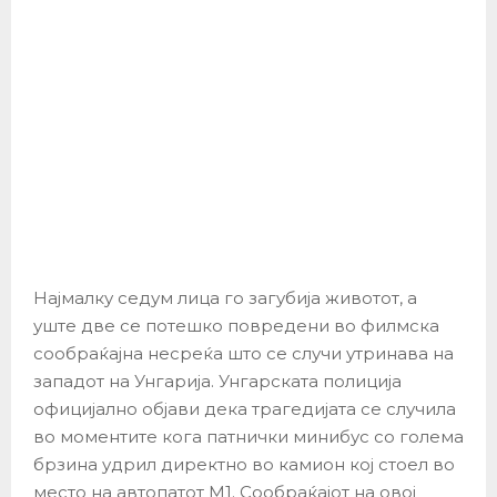
Најмалку седум лица го загубија животот, а
уште две се потешко повредени во филмска
сообраќајна несреќа што се случи утринава на
западот на Унгарија. Унгарската полиција
официјално објави дека трагедијата се случила
во моментите кога патнички минибус со голема
брзина удрил директно во камион кој стоел во
место на автопатот М1. Сообраќајот на овој