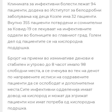
Клиниката за инфективни болести лежат 94
пациенти, додека во Иститутот за белодробни
заболувања кај деца Козле има 32 пациенти.
Вкупно 355 пациенти потврдени и сомнителни
за Ковид-19 се лекуваат на инфективните
оддели во болниците во главниот град. Голем
дел од пациентите се на кислородна
поддршка.
Бројот на приеми во изминативе денови е
стабилен и утрово до 8 часот имало 98
слободни места, а се очекува во тек на денот
по направените исписи на оздравените
пациенти да се ослободат и дополнителни
места.Сите инфективни одделенија имаат
довод на кислород и можат да згрижат
пациенти кои имат потреба од кислородна
подршка.