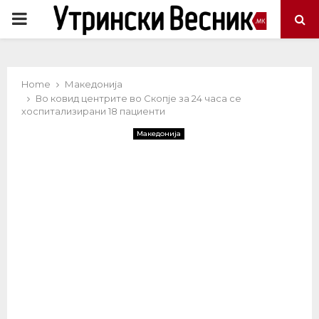
PRIMARY
MENU
Home
Македонија
Во ковид центрите во Скопје за 24 часа се
хоспитализирани 18 пациенти
Македонија