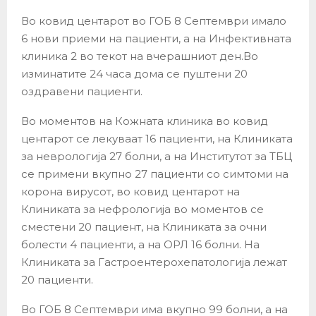
Во ковид центарот во ГОБ 8 Септември имало
6 нови приеми на пациенти, а на Инфективната
клиника 2 во текот на вчерашниот ден.Во
изминатите 24 часа дома се пуштени 20
оздравени пациенти.
Во моментов на Кожната клиника во ковид
центарот се лекуваат 16 пациенти, на Клиниката
за неврологија 27 болни, а на Институтот за ТБЦ
се примени вкупно 27 пациенти со симтоми на
корона вирусот, во ковид центарот на
Клиниката за нефрологија во моментов се
сместени 20 пациент, на Клиниката за очни
болести 4 пациенти, а на ОРЛ 16 болни. На
Клиниката за Гастроентерохепатологија лежат
20 пациенти.
Во ГОБ 8 Септември има вкупно 99 болни, а на