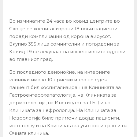
Во изминатите 24 часа во ковид центрите во
Скопје се хоспитализрани 18 нови пациенти
поради компликации од корона вирусот.
Вкупно 355 лица сомнителни и потврдени за
Ковид-19 се лекуваат на инфективните оддели
во главниот град.
Во последното деноноќие, на интерните
клиники имало 10 приеми и тоа по еден
пациент бил хоспитализиран на Клиниката за
Гастроентерохепатологија, на Клиниката за
дерматологија, на Институтот за ТБЦ и на
Клиниката за нефрологија. На Клиниката за
Неврологија биле примени двајца пациенти,
исто толку и на Клиниката за уво нос и грло и на
Очната клиника.