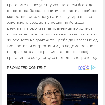
граѓаните да почувствуваат поголем благодет
од сето тоа. За жал, политичкте партии, особено
моноетничките, многу пати калкулираат како
законското соодветно решение ќе даде
резултат на бројката на пратеници во идниот
парламентарен состав отколку за квалитетот на
живеењето на граѓаните. Треба да излеземе од
тие партиски стереотипи и да дадеме можност
на државата да се развива, а при тоа секој
граѓанин да се чувствува подеднакво, рече тој.