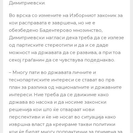
Димитриевски.
Во врска со измените на Изборниот законик за
кои расправата е завршена, но не е
обезбедено Бадентерово мнозинство,
Димитриевски нагласи дека треба да се излезе
од партиските стереотипи и да и се даде
можност на државата да се развива, а при тоа
секој граѓанин да се чувствува подеднакво.
– Многу пати во државата личните и
теснопартиските интереси се стават во прв
план за разлика од националните и државните
интереси. Ние треба да се движиме како
држава во насока и да носиме законски
решенија кои што ќе отвараат нови
перспективи и ќе не носат во ситуација како
извршна власт да креираме такви политики
кои ќе бидат многу попрактични за примена за