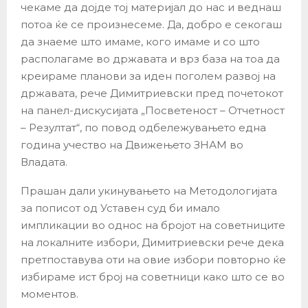
чекаме да дојде тој материјал до нас и веднаш
потоа ќе се произнесеме. Да, добро е секогаш
да знаеме што имаме, кого имаме и со што
располагаме во државата и врз база на тоа да
креираме планови за иден поголем развој на
државата, рече Димитриевски пред почетокот
на панел-дискусијата „Посветеност – Отчетност
– Резултат“, по повод одбележувањето една
година учество на Движењето ЗНАМ во
Владата.
Прашан дали укинувањето на Методологијата
за пописот од Уставен суд би имало
импликации во однос на бројот на советниците
на локалните избори, Димитриевски рече дека
претпоставува оти на овие избори повторно ќе
избираме ист број на советници како што се во
моментов.