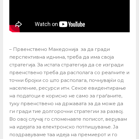
– Првенствено Македонија за да гради
перспективна иднина, треба да има своја
стратегија. За истата стратегија да се изгради
првенствено треба да располага со реалните и
точни бројки со што располага, почнувајќи од
население, ресурси итн. Секое евидентирање
на податоци е корисно не само за граѓаните,
туку првенствено на државата за да може да
ги гради тие долгорочни стратегии за развој.
Во овој случај го споменавте пописот, верувам
на идејата за електронско потпишување. Ја
поздравуваме таа идеја на премиерот и го