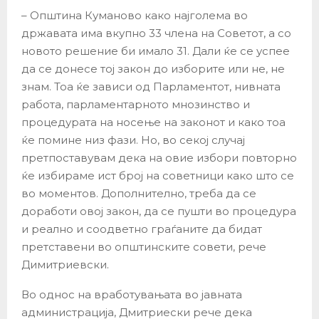
– Општина Куманово како најголема во
државата има вкупно 33 члена на Советот, а со
новото решение би имало 31. Дали ќе се успее
да се донесе тој закон до изборите или не, не
знам. Тоа ќе зависи од Парламентот, нивната
работа, парламентарното мнозинство и
процедурата на носење на законот и како тоа
ќе помине низ фази. Но, во секој случај
претпоставувам дека на овие избори повторно
ќе избираме ист број на советници како што се
во моментов. Дополнително, треба да се
доработи овој закон, да се пушти во процедура
и реално и соодветно граѓаните да бидат
претставени во општинските совети, рече
Димитриевски.
Во однос на вработувањата во јавната
администрација, Дмитриески рече дека