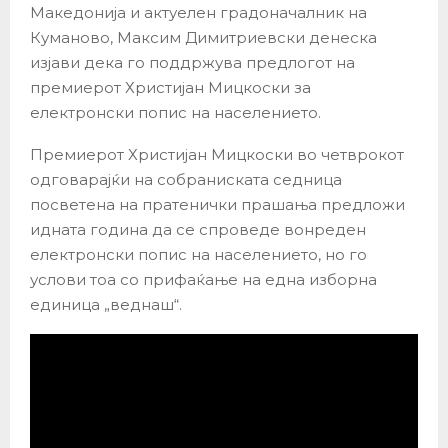
Македонија и актуелен градоначалник на
Куманово, Максим Димитриевски денеска
изјави дека го поддржува предлогот на
премиерот Христијан Мицкоски за
електронски попис на населението.
Премиерот Христијан Мицкоски во четврокот
одговарајќи на собраниската седница
посветена на пратенички прашања предложи
идната година да се спроведе вонреден
електронски попис на населението, но го
услови тоа со прифаќање на една изборна
единица „веднаш“.