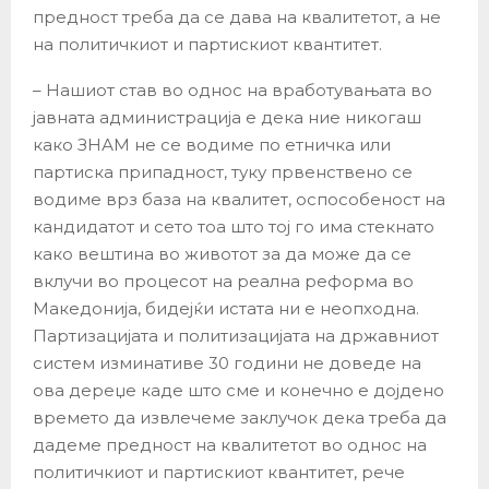
предност треба да се дава на квалитетот, а не
на политичкиот и партискиот квантитет.
– Нашиот став во однос на вработувањата во
јавната администрација е дека ние никогаш
како ЗНАМ не се водиме по етничка или
партиска припадност, туку првенствено се
водиме врз база на квалитет, оспособеност на
кандидатот и сето тоа што тој го има стекнато
како вештина во животот за да може да се
вклучи во процесот на реална реформа во
Македонија, бидејќи истата ни е неопходна.
Партизацијата и политизацијата на државниот
систем изминативе 30 години не доведе на
ова дереџе каде што сме и конечно е дојдено
времето да извлечеме заклучок дека треба да
дадеме предност на квалитетот во однос на
политичкиот и партискиот квантитет, рече