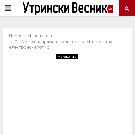
PRIMARY
MENU
Home
Македонија
ЗНАМ го поддржува предлогот на Мицкоски за
електронски попис
Македонија