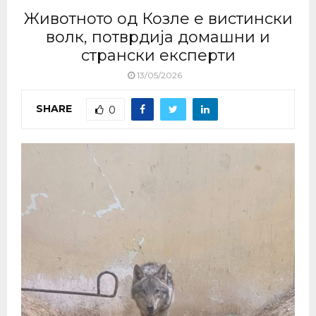
Животното од Козле е вистински
волк, потврдија домашни и
странски експерти
13/05/2026
SHARE
0