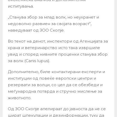
испитувања.
„Станува збор за млад волк, но неухранет и
недоволно развиен за својата возраст“,
наведуваат од ЗОО Скопје.
Во текот на денот, инспектори од Агенцијата за
храна и ветеринарство исто така извршиле
увид и според нивните проценки станува збор
за волк (Canis lupus).
Дополнително, биле контактирани експерти и
институции од повеќе европски центри и
резервати за волци, со цел да се обезбеди и
меѓународна потврда и стручно мислење за
животното.
Од ЗОО Скопје апелираат до јавноста да не се
шират шпекулации и дезинформации, туку да