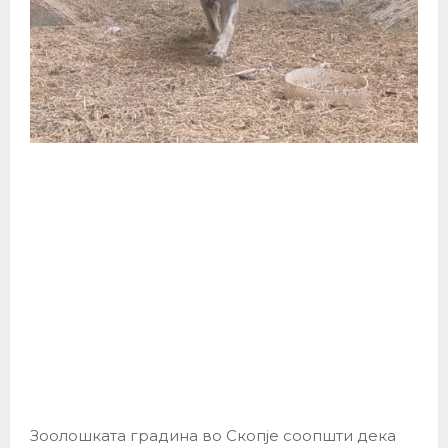
Зоолошката градина во Скопје соопшти дека