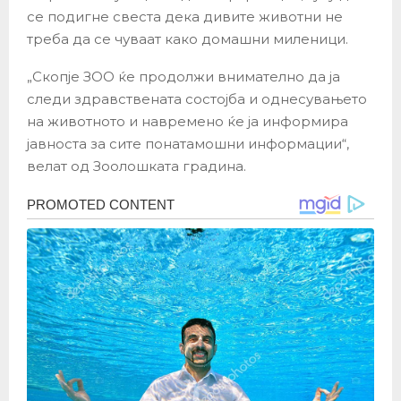
се подигне свеста дека дивите животни не
треба да се чуваат како домашни миленици.
„Скопје ЗОО ќе продолжи внимателно да ја
следи здравствената состојба и однесувањето
на животното и навремено ќе ја информира
јавноста за сите понатамошни информации“,
велат од Зоолошката градина.