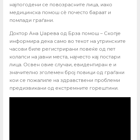
најпогодени се повозрасните лица, иако
медицинска помош сè почесто бараат и
помлади граѓани.
Доктор Ана Џарева од Брза помош – Скопје
информира дека само во текот на утринските
часови биле регистрирани повеќе од пет
колапси на јавни места, најчесто кај постари
лица. Освен овие случаи, евидентиран е и
значително зголемен број повици од граѓани
кои се пожалиле на здравствени проблеми
предизвикани од екстремните горештини.