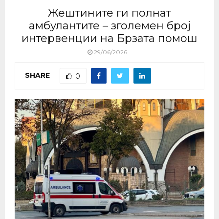
Жештините ги полнат
амбулантите – зголемен број
интервенции на Брзата помош
29/06/2026
SHARE
0