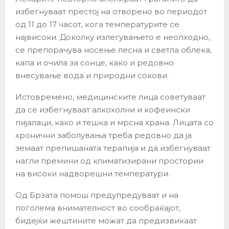
избегнуваат престој на отворено во периодот
од 11 до 17 часот, кога температурите се
највисоки. Доколку излегувањето е неопходно,
се препорачува носење лесна и светла облека,
капа и очила за сонце, како и редовно
внесување вода и природни сокови.
Истовремено, медицинските лица советуваат
да се избегнуваат алкохолни и кофеински
пијалаци, како и тешка и мрсна храна. Лицата со
хронични заболувања треба редовно да ја
земаат препишаната терапија и да избегнуваат
нагли премини од климатизирани простории
на високи надворешни температури.
Од Брзата помош предупредуваат и на
поголема внимателност во сообраќајот,
бидејќи жештините можат да предизвикаат