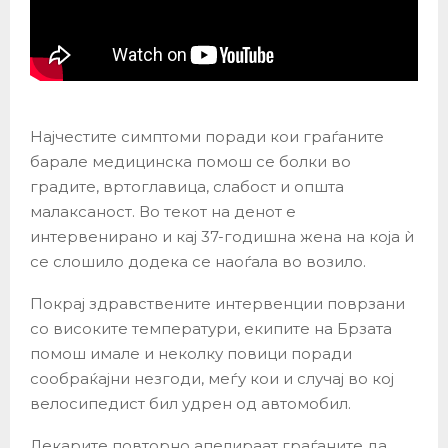
Најчестите симптоми поради кои граѓаните
барале медицинска помош се болки во
градите, вртоглавица, слабост и општа
малаксаност. Во текот на денот е
интервенирано и кај 37-годишна жена на која ѝ
се слошило додека се наоѓала во возило.
Покрај здравствените интервенции поврзани
со високите температури, екипите на Брзата
помош имале и неколку повици поради
сообраќајни незгоди, меѓу кои и случај во кој
велосипедист бил удрен од автомобил.
Лекарите повторно апелираат граѓаните да