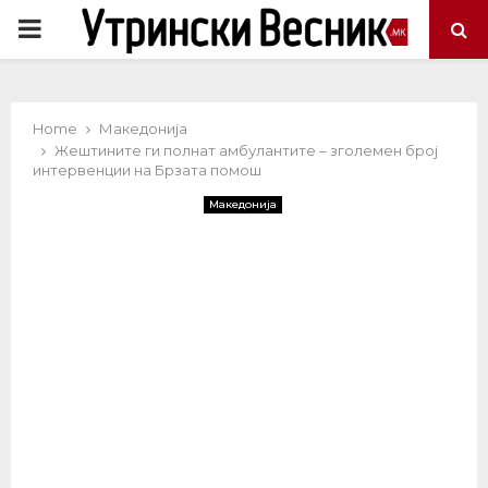
PRIMARY
MENU
Home
Македонија
Жештините ги полнат амбулантите – зголемен број
интервенции на Брзата помош
Македонија