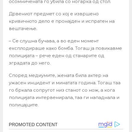
осомничената го убила со ногарка од стол.
Дрвениот предмет со кој е извршено
кривичното дело е пронајден и испратен на
вештачење.
– Се слушна бучава, а во еден момент
експлодираше како бомба. Тогаш ја повикавме
полицијата – рече еден од станарите од
зградата до него.
Според медиумите, жената била актер на
ужасен инцидент и минатата година. Тогаш таа
го бркала сопругот низ станот со нож, а кога
полицијата интервенирала, таа ги нападнала и
полицајците.