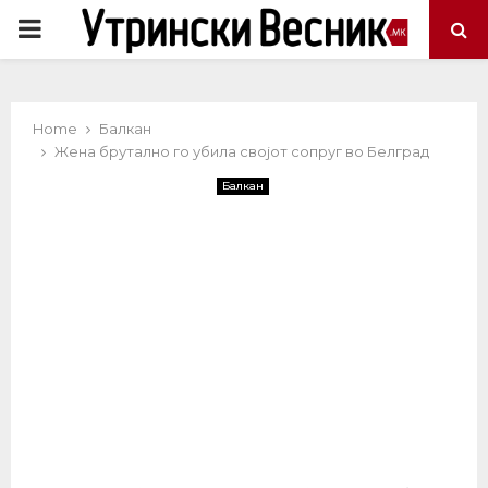
PRIMARY
MENU
Home
Балкан
Жена брутално го убила својот сопруг во Белград
Балкан