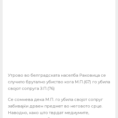
Утрово во белградската населба Раковица се
случило брутално убиство кога М.П.(67) го убила
својот сопруга З.П.(76)
Се сомнева дека М.П. го убила својот сопруг
забивајќи дрвен предмет во неговото срце.
Наводно, како што тврдат медиумите,