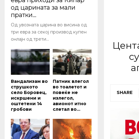
евра приходи за Кипар
од царината за мали
пратки...
Од увозната царина во висина од
три евра за секој производ купен
онлајн од трети...
Цент
с
а
Вандализам во
Патник влегол
струшкото
во тоалетот и
село Боровец,
повеќе не
SHARE
искршени и
излегол,
оштетени 14
авионот итно
гробови
слетал во...