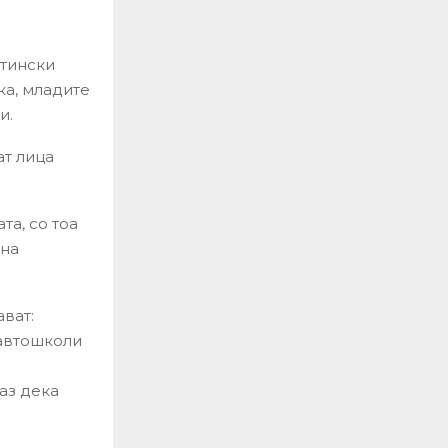
стински
ка, младите
и.
ат лица
а, со тоа
 на
ават:
 автошколи
д
аз дека