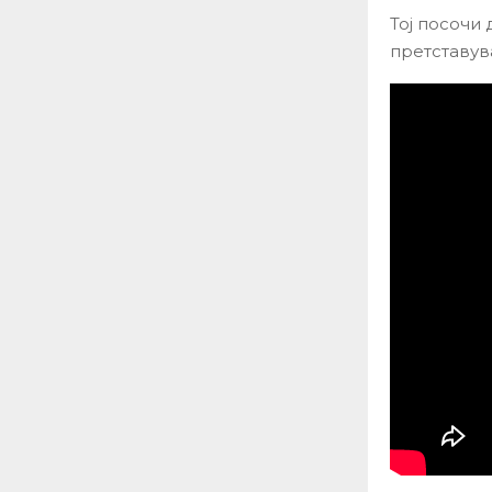
Тој посочи
претставув