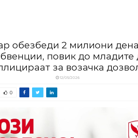
ар обезбеди 2 милиони дена
убвенции, повик до младите 
плицираат за возачка дозво
12/05/2026
0