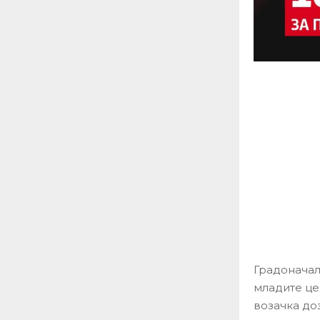
Градоначал
младите це
возачка доз