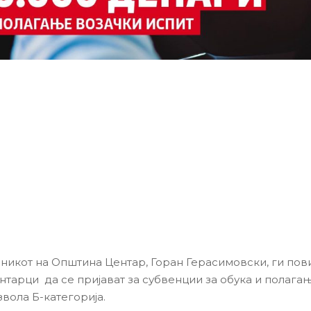
никот на Општина Центар, Горан Герасимовски, ги пов
нтарци да се пријават за субвенции за обука и полагањ
вола Б-категорија.