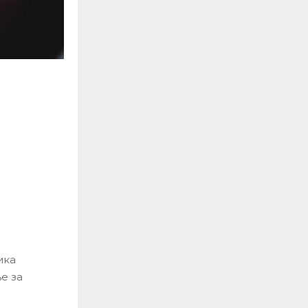
ика
е за