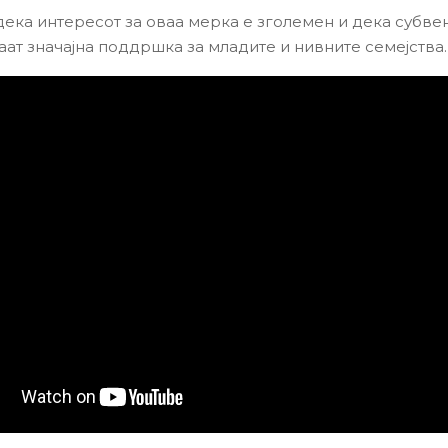
 дека интересот за оваа мерка е зголемен и дека субве
аат значајна поддршка за младите и нивните семејства.