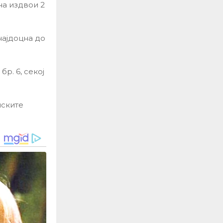
на издвои 2
најдоцна до
р. 6, секој
нските