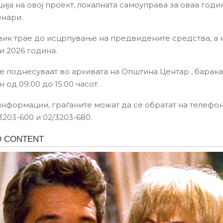
ија на овој проект, локалната самоуправа за оваа годи
нари.
вик трае до исцрпување на предвидените средства, а 
и 2026 година.
 поднесуваат во архивата на Општина Центар , барака б
 од 09:00 до 15:00 часот.
информации, граѓаните можат да се обратат на телефо
203-600 и 02/3203-680.