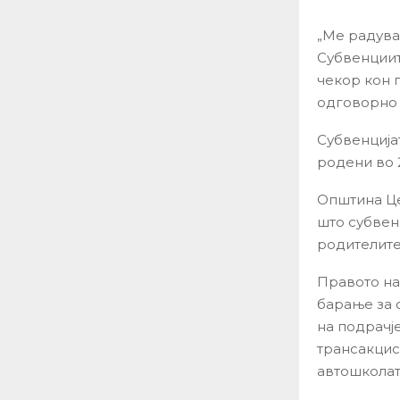
„Ме радува
Субвенциит
чекор кон 
одговорно 
Субвенција
родени во 2
Општина Це
што субвен
родителите
Правото на
барање за 
на подрачје
трансакцис
автошколат