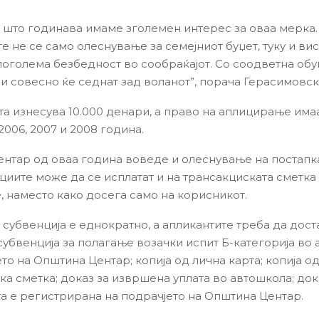
 што годинава имаме зголемен интерес за оваа мерка.
е не се само олеснување за семејниот буџет, туку и ви
поголема безбедност во сообраќајот. Со соодветна обу
и совесно ќе седнат зад воланот”, порача Герасимовск
та изнесува 10.000 денари, а право на аплицирање има
006, 2007 и 2008 година.
нтар од оваа година воведе и олеснување на постапкат
циите може да се исплатат и на трансакциската сметка
, наместо како досега само на корисникот.
 субвенција е еднократно, а апликантите треба да дост
субвенција за полагање возачки испит Б-категорија во
то на Општина Центар; копија од лична карта; копија о
ка сметка; доказ за извршена уплата во автошкола; док
а е регистрирана на подрачјето на Општина Центар.