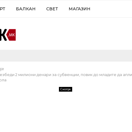
РТ
БАЛКАН
СВЕТ
МАГАЗИН
је
езбеди 2 милиони денари за субвенции, повик до младите да апл
ола
Скопје