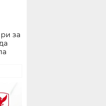
ри за
да
ла