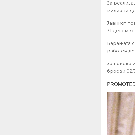
За реализац
милиони де
Јавниот по
31 декемвр
Барањата се
работен ден
За повеќе 
броеви 02/3