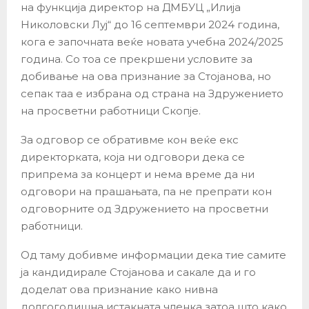
на функција директор на ДМБУЦ „Илија
Николовски Луј“ до 16 септември 2024 година,
кога е започната веќе новата учебна 2024/2025
година. Со тоа се прекршени условите за
добивање на ова признание за Стојанова, но
сепак таа е избрана од страна на Здружението
на просветни работници Скопје.
За одговор се обративме кон веќе екс
директорката, која ни одговори дека се
припрема за концерт и нема време да ни
одговори на прашањата, па не препрати кон
одговорните од Здружението на просветни
работници.
Од таму добивме информации дека тие самите
ја кандидирале Стојанова и сакале да и го
доделат ова признание како нивна
долгогодишна истакната членка затоа што како