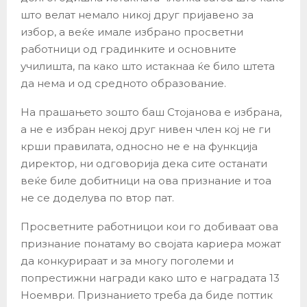
што велат немало никој друг пријавено за
избор, а веќе имале избрано просветни
работници од градинките и основните
училишта, па како што истакнаа ќе било штета
да нема и од средното образование.
На прашањето зошто баш Стојанова е избрана,
а не е избран некој друг нивен член кој не ги
крши правилата, односно не е на функција
директор, ни одговорија дека сите останати
веќе биле добитници на ова признание и тоа
не се доделува по втор пат.
Просветните работницои кои го добиваат ова
признание понатаму во својата кариера можат
да конкурираат и за многу поголеми и
попрестижни награди како што е наградата 13
Ноември. Признанието треба да биде поттик