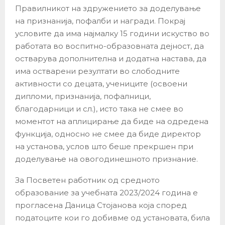
Правилникот на здружението за доделување
на признанија, пофалби и награди. Покрај
условите да има најмалку 15 години искуство во
работата во воспитно-образовната дејност, да
остварува дополнителна и додатна настава, да
има остварени резултати во слободните
активности со децата, учениците (освоени
дипломи, признанија, пофалници,
благодарници и сл.), исто така не смее во
моментот на аплицирање да биде на одредена
функција, односно не смее да биде директор
на установа, услов што беше прекршен при
доделување на овогодинешното признание.
За Посветен работник од средното
образование за учебната 2023/2024 година е
прогласена Даница Стојанова која според
податоците кои го добивме од установата, била