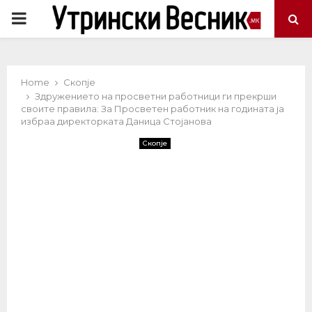
PRIMARY
MENU
Home
Скопје
Здружението на просветни работници ги прекрши
своите правила: За Просветен работник на годината ја
избраа директорката Даница Стојанова
Скопје