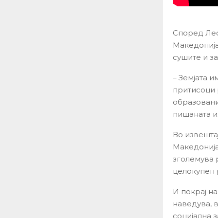
Според Лес
Македонија
сушите и за
– Земјата 
притисоци 
образовани
пишаната из
Во извешта
Македонија
зголемува 
целокупен 
И покрај н
наведува, 
социјална з