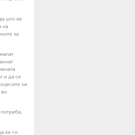
ја што ќе
и на
иките за
амалат
јакнат
ивната
т и да се
роцесите на
 во
 потреба,
а ќе ги