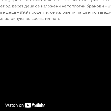
ет од десет деца се изложени на топлотни бранови – 
ите деца – 99,9 проценти, се изложени на штетно загад
 се истакнува во соопштението.