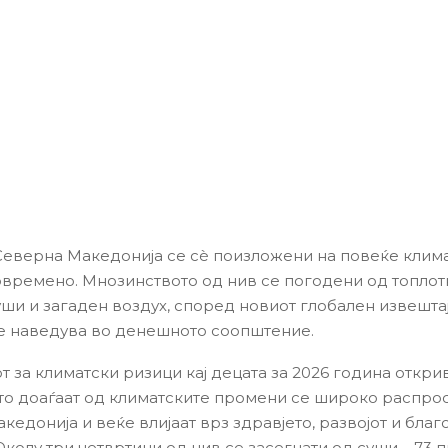
Северна Македонија се сè поизложени на повеќе клим
овремено. Мнозинството од нив се погодени од топлот
уши и загаден воздух, според новиот глобален извештај
 наведува во денешното соопштение.
т за климатски ризици кај децата за 2026 година откри
то доаѓаат од климатските промени се широко распро
едонија и веќе влијаат врз здравјето, развојот и благ
Околу три четвртини од нив се засегнати од суши – 73 