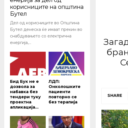
енерија за дел од
корисниците на општина
Бутел
Дел од корисниците во Општина
Бутел денеска ќе имаат прекин во
снабдувањето со електрична
Загад
енергија,...
бран
С
Бид Бук не е
ЛДП:
дозвола за
Oнколошките
набавка без
пациенти
SHARE
тендери туку
повторно се
проектна
без терапија
апликација...