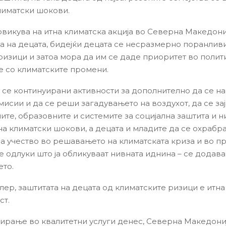
лиматски шокови.
икува на итна климатска акција во Северна Македони
а на децата, бидејќи децата се несразмерно поранлив
ризици и затоа мора да им се даде приоритет во полит
 со климатските промени.
 се континуирани активности за дополнително да се н
мисии и да се реши загадувањето на воздухот, да се за
ите, образовните и системите за социјална заштита и н
на климатски шокови, а децата и младите да се охрабра
за учество во решавањето на климатската криза и во п
 одлуки што ја обликуваат нивната иднина – се додава
то.
ер, заштитата на децата од климатските ризици е итна
ст.
тирање во квалитетни услуги денес, Северна Македониј