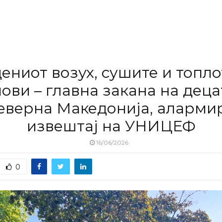
ениот возух, сушите и топл
ови – главна закана на деца
еверна Македонија, аларми
извештај на УНИЦЕФ
16/06/2026
0