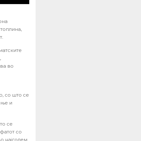
рна
 топлина,
т.
иматските
,
ува во
, со што се
ење и
то се
пфатот со
во најголем