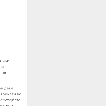
атски
ни
 на
ва дека
странети во
осостојбата
проценти,