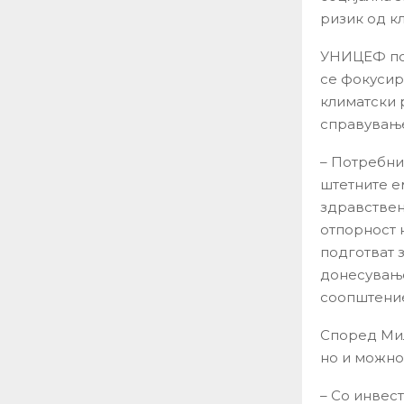
ризик од к
УНИЦЕФ пов
се фокусир
климатски 
справување
– Потребни
штетните е
здравствен
отпорност 
подготват 
донесување
соопштение
Според Мил
но и можно
– Со инвес