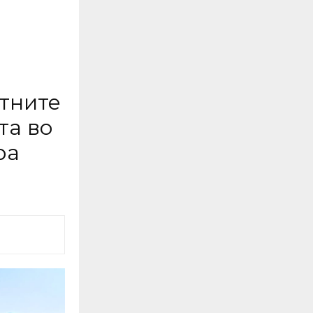
отните
та во
ра