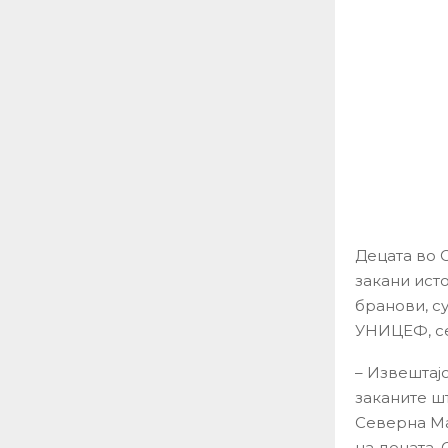
Децата во 
закани ист
бранови, с
УНИЦЕФ, се
– Извештајо
заканите ш
Северна Мак
на децата. 