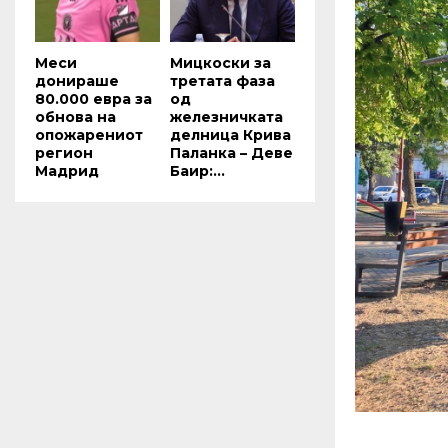
Меси
Мицкоски за
донираше
третата фаза
80.000 евра за
од
обнова на
железничката
опожарениот
делница Крива
регион
Паланка – Деве
Мадрид
Баир:...