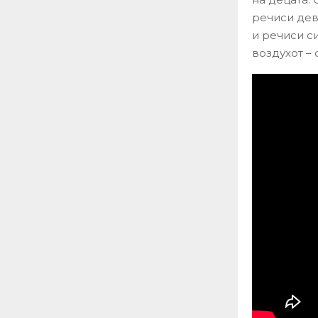
речиси дев
и речиси с
воздухот –