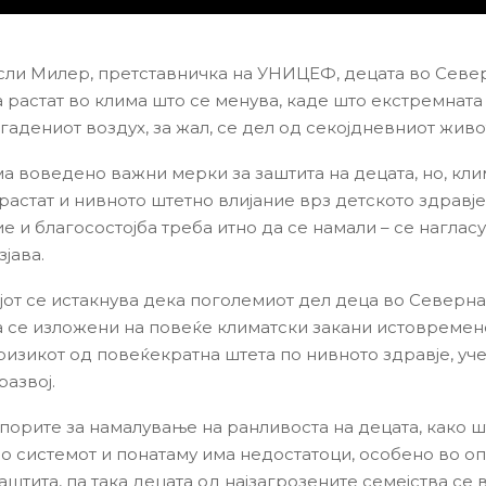
ли Милер, претставничка на УНИЦЕФ, децата во Севе
 растат во клима што се менува, каде што екстремната
гадениот воздух, за жал, се дел од секојдневниот живо
има воведено важни мерки за заштита на децата, но, кл
растат и нивното штетно влијание врз детското здравје
е и благосостојба треба итно да се намали – се наглас
јава.
јот се истакнува дека поголемиот дел деца во Северна
 се изложени на повеќе климатски закани истовремено
ризикот од повеќекратна штета по нивното здравје, уч
развој.
апорите за намалување на ранливоста на децата, како ш
во системот и понатаму има недостатоци, особено во о
аштита, па така децата од најзагрозените семејства се 