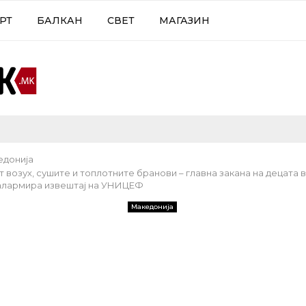
РТ
БАЛКАН
СВЕТ
МАГАЗИН
едонија
 возух, сушите и топлотните бранови – главна закана на децата
 алармира извештај на УНИЦЕФ
Македонија