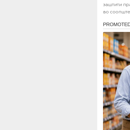
заштити пр
во соопшт