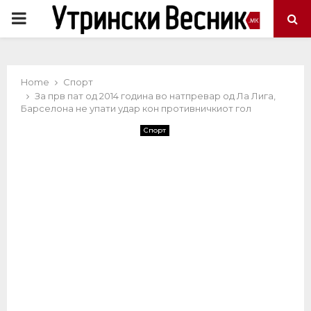
PRIMARY
MENU
Home
Спорт
За прв пат од 2014 година во натпревар од Ла Лига,
Барселона не упати удар кон противничкиот гол
Спорт