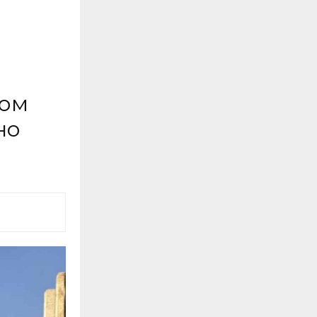
ром
но
а