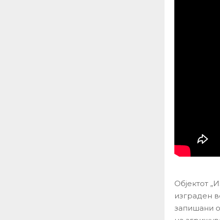
Објектот „И
изграден в
запишани о