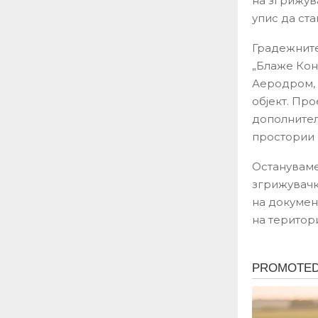
на згрижува
упис да ста
Градежните
„Блаже Кон
Аеродром, 
објект. Пр
дополнител
простории 
Остануваме
згрижувачк
на докумен
на територ