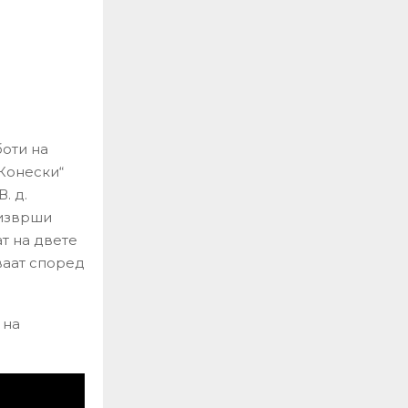
оти на
 Конески“
. д.
 изврши
ат на двете
ваат според
 на