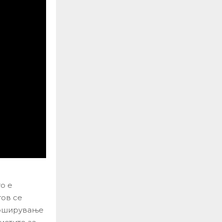
о е
тов се
роширување