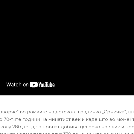
зворче“ во рамките на детската градинка „Срничка“, шт
о 70-тите години на минатиот век и каде што во момен
колу 280 деца, за првпат добива целосно нов лик и п