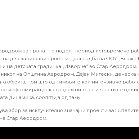
родром за првпат по подолг период истовремено раб
а на два капитални проекти – доградба на ООУ „Блаже
 и на детската градинка „Изворче“ во Стар Аеродром. В
никот на Општина Аеродром, Дејан Митески, денеска
ата објекта, при што од тимовите кои интензивно работ
ше информиран дека градежните активности се одви
та динамика, соопптија од таму.
ува збор за исклучително значајни проекти за жителите
на Стар Аеродром.