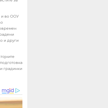
истите за
 и во ООУ
во
современ
градени
о и други
тојните
 подготовка
ви градинки