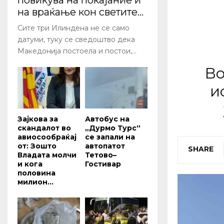
повикува на покајание и
на враќање кон светите...
Сите три Илиндена не се само
датуми, туку се сведоштво дека
Македонија постоела и постои,...
Во
и
Зајкова за
Автобус на
скандалот во
„Дурмо Турс“
авиосообраќај
се запали на
от: Зошто
автопатот
SHARE
Владата молчи
Тетово–
и кога
Гостивар
половина
милион...