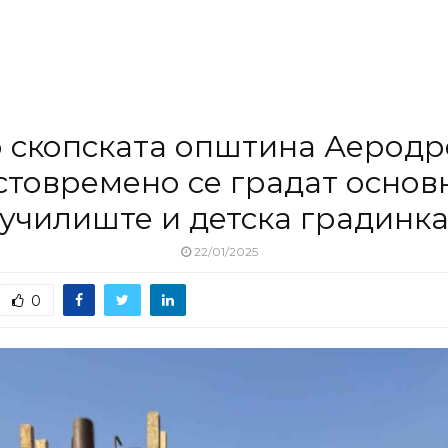
 скопската општина Аерод
стовремено се градат основ
училиште и детска градинк
22/01/2025
0