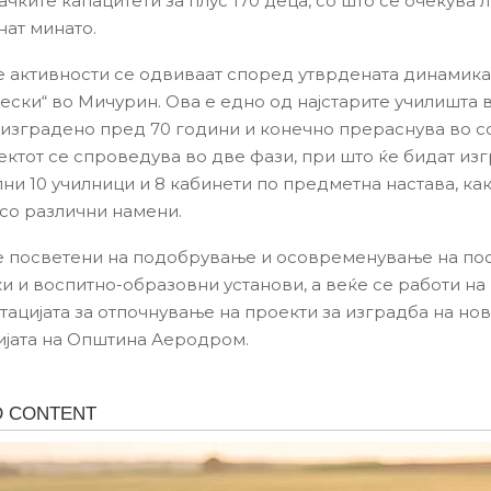
чките капацитети за плус 170 деца, со што се очекува л
нат минато.
 активности се одвиваат според утврдената динамика
ески“ во Мичурин. Ова е едно од најстарите училишта 
изградено пред 70 години и конечно прераснува во 
оектот се спроведува во две фази, при што ќе бидат из
ни 10 училници и 8 кабинети по предметна настава, как
со различни намени.
 посветени на подобрување и осовременување на пос
и и воспитно-образовни установи, а веќе се работи на
тацијата за отпочнување на проекти за изградба на но
ијата на Општина Аеродром.