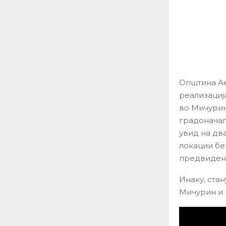
Општина Ае
реализациј
во Мичурин
градоначал
увид на дв
локации бе
предвидена
Инаку, стан
Мичурин и 