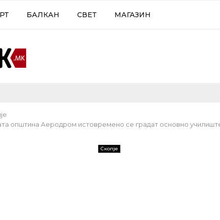
РТ
БАЛКАН
СВЕТ
МАГАЗИН
је
ата општина Аеродром истовремено се градат основно училиште
Скопје