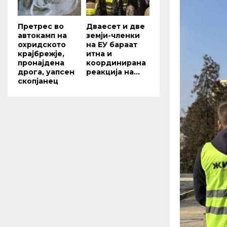
Претрес во
Дваесет и две
автокамп на
земји-членки
охридското
на ЕУ бараат
крајбрежје,
итна и
пронајдена
координирана
дрога, уапсен
реакција на...
скопјанец