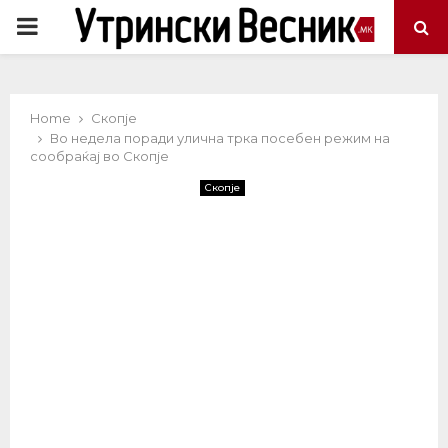
PRIMARY
MENU
Home
Скопје
Во недела поради улична трка посебен режим на
сообраќај во Скопје
Скопје