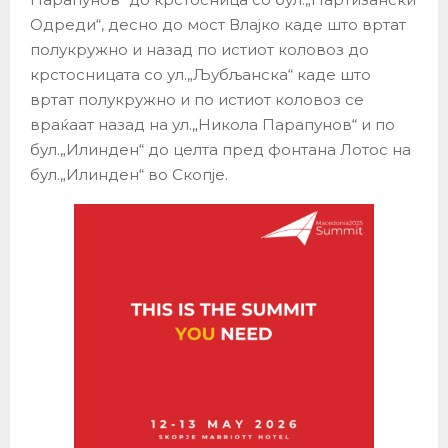
Одреди“, десно до мост Влајко каде што вртат
полукружно и назад по истиот коловоз до
крстосницата со ул.„Љубљанска“ каде што
вртат полукружно и по истиот коловоз се
враќаат назад на ул.„Никола Парапунов“ и по
бул.„Илинден“ до целта пред фонтана Лотос на
бул.„Илинден“ во Скопје.