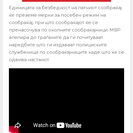
Единицата за безбедност на патниот сообраќај
ќе преземе мерки за посебен режим на
сообраќај, при што сообраќајот ќе се
пренасочува по околните сообраќајници. МВР
апелира до граѓаните да ги почитуваат
наредбите што ги издаваат полициските
службеници по сообраќајниците каде што ќе се
одвива настанот.