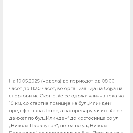
На 10.05.2025 (недела) во периодот од 08:00
часот до 11:30 часот, во организација на Сојуз на
спортови на Скопје, ќе се одржи улична трка на
10 км, со стартна позиција на бул.„Илинден“
пред фонтана Лотос, а натпреварувачите ќе се
движат по бул.„Илинден“ до крстосница со ул.
„Никола Парапунов“, потоа по ул.„Никола
Парапунов“ до крстосница со бул.„Партизански