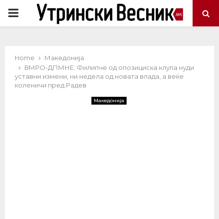
PRIMARY
MENU
Home
Македонија
ВМРО-ДПМНЕ: Филипче од опозициска клупа нуди
уставни измени, ни недела од новата влада, а веќе
коленичи пред Радев
Македонија