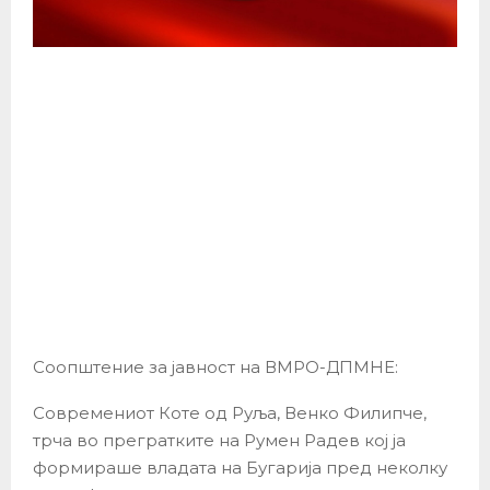
Соопштение за јавност на ВМРО-ДПМНЕ:
Современиот Коте од Руља, Венко Филипче,
трча во прегратките на Румен Радев кој ја
формираше владата на Бугарија пред неколку