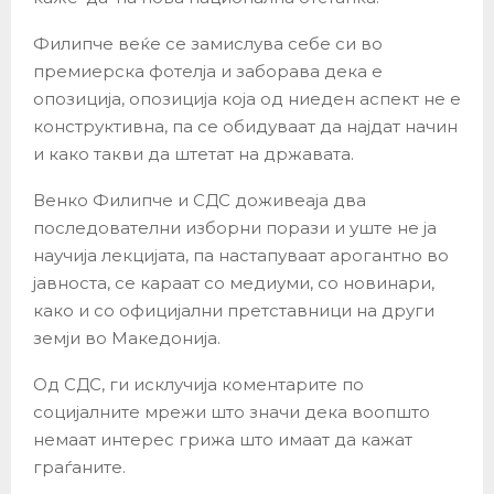
Филипче веќе се замислува себе си во
премиерска фотелја и заборава дека е
опозиција, опозиција која од ниеден аспект не е
конструктивна, па се обидуваат да најдат начин
и како такви да штетат на државата.
Венко Филипче и СДС доживеаја два
последователни изборни порази и уште не ја
научија лекцијата, па настапуваат арогантно во
јавноста, се караат со медиуми, со новинари,
како и со официјални претставници на други
земји во Македонија.
Од СДС, ги исклучија коментарите по
социјалните мрежи што значи дека воопшто
немаат интерес грижа што имаат да кажат
граѓаните.