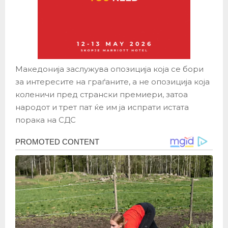
Македонија заслужува опозиција која се бори
за интересите на граѓаните, а не опозиција која
коленичи пред странски премиери, затоа
народот и трет пат ќе им ја испрати истата
порака на СДС