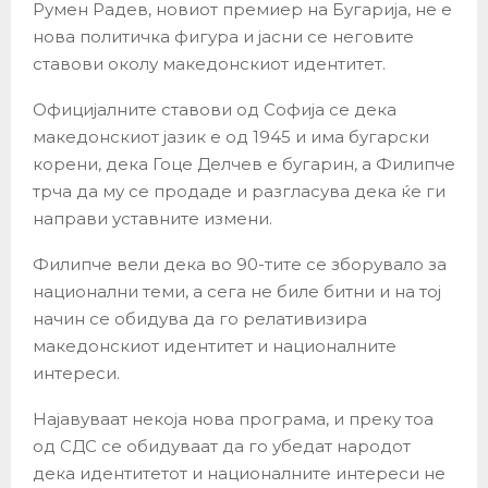
Румен Радев, новиот премиер на Бугарија, не е
нова политичка фигура и јасни се неговите
ставови околу македонскиот идентитет.
Официјалните ставови од Софија се дека
македонскиот јазик е од 1945 и има бугарски
корени, дека Гоце Делчев е бугарин, а Филипче
трча да му се продаде и разгласува дека ќе ги
направи уставните измени.
Филипче вели дека во 90-тите се зборувало за
национални теми, а сега не биле битни и на тој
начин се обидува да го релативизира
македонскиот идентитет и националните
интереси.
Најавуваат некоја нова програма, и преку тоа
од СДС се обидуваат да го убедат народот
дека идентитетот и националните интереси не