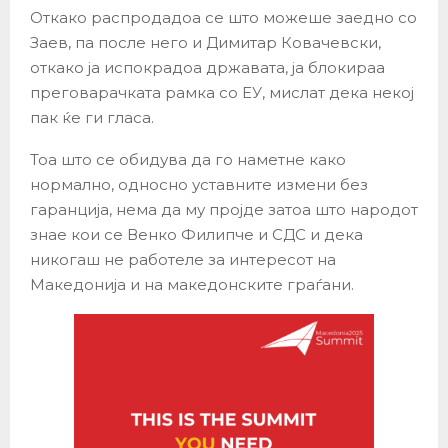
Откако распродадоа се што можеше заедно со
Заев, па после него и Димитар Ковачевски,
откако ја испокрадоа државата, ја блокираа
преговарачката рамка со ЕУ, мислат дека некој
пак ќе ги гласа.
Тоа што се обидува да го наметне како
нормално, односно уставните измени без
гаранција, нема да му пројде затоа што народот
знае кои се Венко Филипче и СДС и дека
никогаш не работеле за интересот на
Македонија и на македонските граѓани.