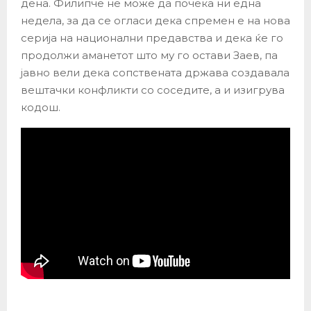
дена. Филипче не може да почека ни една
недела, за да се огласи дека спремен е на нова
серија на национални предавства и дека ќе го
продолжи аманетот што му го остави Заев, па
јавно вели дека сопствената држава создавала
вештачки конфликти со соседите, а и изигрува
кодош.