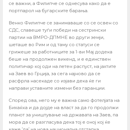
се важни, а Филипче се однесува како да е
портпарол на бугарските барања.
Венко Филипче се занимаваше со се освен со
СДС, славеше туѓи победи на сестрински
партии на ВМРО-ДПМНЕ во други земји,
шеташе во Рим и од таму со статуси се
грижеше за работниците за 1-ви Мај додека
беше на продолжен викенд, и е единствен
политичар кој оди на летен распуст, на јахтите
на Заев во Грција, за сега најново да се
расфрла насекаде со изјави дека ќе ги
направи уставните измени без гаранции.
Според ова, него му е важна само фотелјата на
Бихаќка и да дојде на власт за да го продолжи
планот за уништување на државата на Заев, па
мора да се разгласува дека тој е оној кој ќе
каже ʼдаʼ на нова национална отстапка.