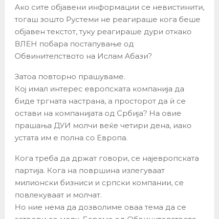
Ако сите објавени информации се невистинити,
тогаш зошто Рустеми не реагираше кога беше
објавен текстот, туку реагираше дури откако
ВЛЕН побара постапување од
Обвинителството на Ислам Абази?
Затоа повторно прашуваме.
Кој имал интерес европската компанија да
биде тргната настрана, а просторот да ѝ се
остави на компанијата од Србија? На овие
прашања ДУИ молчи веќе четири дена, иако
устата им е полна со Европа.
Кога треба да држат говори, се најевропската
партија. Кога на површина излегуваат
милионски бизниси и српски компании, се
повлекуваат и молчат.
Но ние нема да дозволиме оваа тема да се