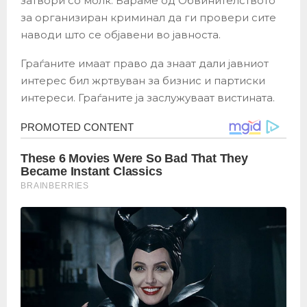
затвори со молк. Бараме од Обвинителството
за организиран криминал да ги провери сите
наводи што се објавени во јавноста.
Граѓаните имаат право да знаат дали јавниот
интерес бил жртвуван за бизнис и партиски
интереси. Граѓаните ја заслужуваат вистината.