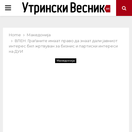
PRIMARY
MENU
Home
Македонија
ВЛЕН: Граѓаните имаат право да знаат дали јавниот
интерес бил жртвуван за бизнис и партиски интереси
на ДУИ
Македонија