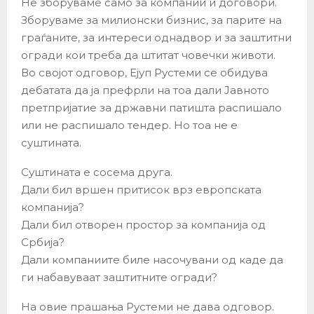
Не зборуваме само за компании и договори.
Зборуваме за милионски бизнис, за парите на
граѓаните, за интереси однадвор и за заштитни
огради кои треба да штитат човечки животи.
Во својот одговор, Ејуп Рустеми се обидува
дебатата да ја префрли на тоа дали Јавното
претпријатие за државни патишта распишало
или не распишало тендер. Но тоа не е
суштината.
Суштината е сосема друга.
Дали бил вршен притисок врз европската
компанија?
Дали бил отворен простор за компанија од
Србија?
Дали компаниите биле насочувани од каде да
ги набавуваат заштитните огради?
На овие прашања Рустеми не дава одговор.