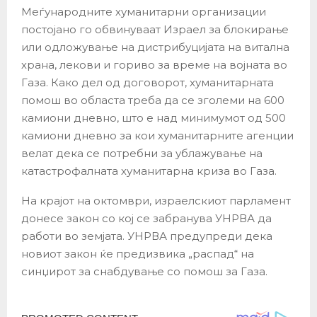
Меѓународните хуманитарни организации
постојано го обвинуваат Израел за блокирање
или одложување на дистрибуцијата на витална
храна, лекови и гориво за време на војната во
Газа. Како дел од договорот, хуманитарната
помош во областа треба да се зголеми на 600
камиони дневно, што е над минимумот од 500
камиони дневно за кои хуманитарните агенции
велат дека се потребни за ублажување на
катастрофалната хуманитарна криза во Газа.
На крајот на октомври, израелскиот парламент
донесе закон со кој се забранува УНРВА да
работи во земјата. УНРВА предупреди дека
новиот закон ќе предизвика „распад“ на
синџирот за снабдување со помош за Газа.