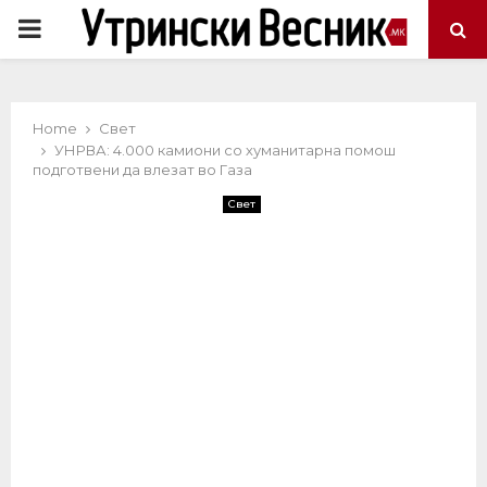
PRIMARY
MENU
Home
Свет
УНРВА: 4.000 камиони со хуманитарна помош
подготвени да влезат во Газа
Свет