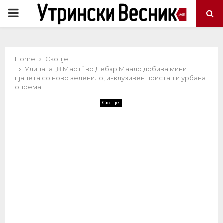
PRIMARY
MENU
Home
Скопје
Улицата „8 Март” во Дебар Маало добива мини
пјацета со ново зеленило, инклузивен пристап и урбана
опрема
Скопје