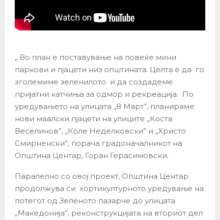
„ Во план е поставување на повеќе мини
паркови и пјацети низ општината. Целта е да го
зголемиме зеленилото и да создадеме
пријатни катчиња за одмор и рекреација. По
уредувањето на улицата „8 Март”, планираме
нови маалски пјацети на улиците „Коста
Веселинов”, „Коле Неделковски” и „Христо
Смирненски”, порача градоначалникот на
Општина Центар, Горан Герасимовски.
Паралелно со овој проект, Општина Центар
продолжува си хортикултурното уредување на
потегот од Зеленото пазарче до улицата
„Македонија”, реконструкцијата на вториот дел