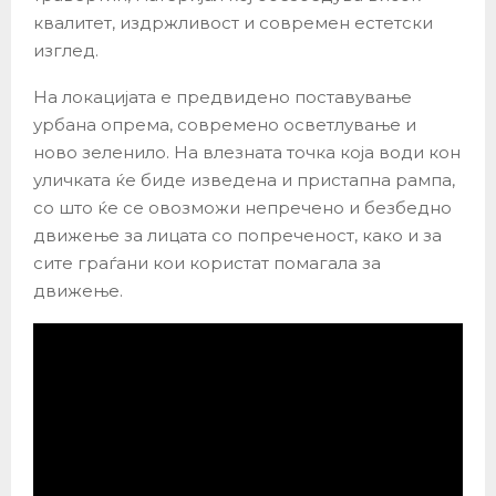
квалитет, издржливост и современ естетски
изглед.
На локацијата е предвидено поставување
урбана опрема, современо осветлување и
ново зеленило. На влезната точка која води кон
уличката ќе биде изведена и пристапна рампа,
со што ќе се овозможи непречено и безбедно
движење за лицата со попреченост, како и за
сите граѓани кои користат помагала за
движење.