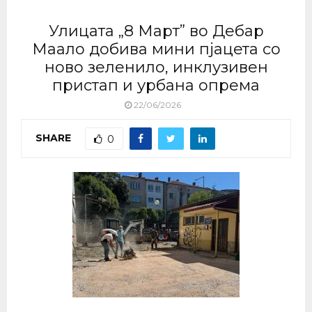
Улицата „8 Март” во Дебар
Маало добива мини пјацета со
ново зеленило, инклузивен
пристап и урбана опрема
22/06/2026
SHARE
0