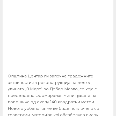
Општина Центар ги започна градежните
активности за реконструкција на дел од
улицата „8 Март” во Дебар Маало, со која е
предвидено формирање мини пјацета на
површина од околу 140 квадратни метри.
Новото урбано катче ќе биде поплочено со
травертин, материјал кој обезбедува висок