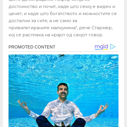
достоинство и почит, каде што секој е виден и
ценет, и каде што богатството и можностите се
достапни за сите, а не само за
привилегираните малкумина“, рече Стармер,
кој се расплака на крајот од својот говор.