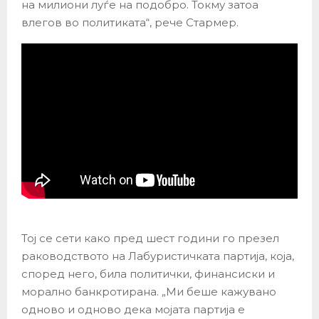
на милиони луѓе на подобро. Токму затоа
влегов во политиката“, рече Стармер.
Тој се сети како пред шест години го презел
раководството на Лабуристичката партија, која,
според него, била политички, финансиски и
морално банкротирана. „Ми беше кажувано
одново и одново дека мојата партија е