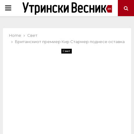
PRIMARY
MENU
Home
Свет
Британскиот премиер Кир Стармер поднесе оставка
Свет