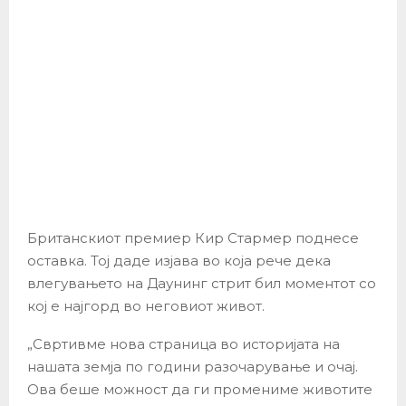
Британскиот премиер Кир Стармер поднесе
оставка. Тој даде изјава во која рече дека
влегувањето на Даунинг стрит бил моментот со
кој е најгорд во неговиот живот.
„Свртивме нова страница во историјата на
нашата земја по години разочарување и очај.
Ова беше можност да ги промениме животите