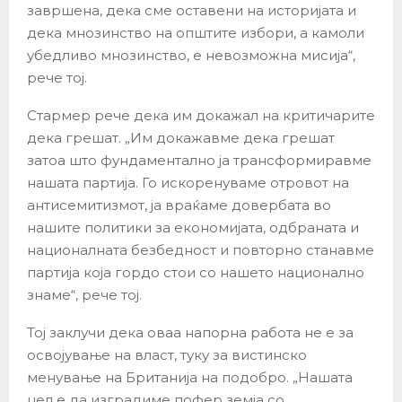
завршена, дека сме оставени на историјата и
дека мнозинство на општите избори, а камоли
убедливо мнозинство, е невозможна мисија“,
рече тој.
Стармер рече дека им докажал на критичарите
дека грешат. „Им докажавме дека грешат
затоа што фундаментално ја трансформиравме
нашата партија. Го искоренуваме отровот на
антисемитизмот, ја враќаме довербата во
нашите политики за економијата, одбраната и
националната безбедност и повторно станавме
партија која гордо стои со нашето национално
знаме“, рече тој.
Тој заклучи дека оваа напорна работа не е за
освојување на власт, туку за вистинско
менување на Британија на подобро. „Нашата
цел е да изградиме пофер земја со