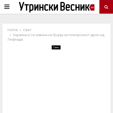
PRIMARY
MENU
Home
Свет
Украина ѝ се извини на Грција за поморскиот дрон кај
Лефкада
Свет