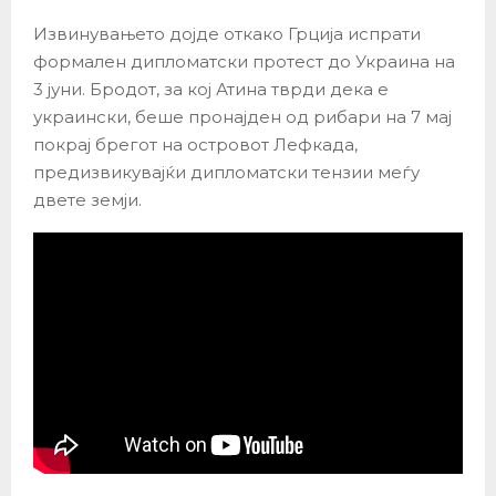
Извинувањето дојде откако Грција испрати
формален дипломатски протест до Украина на
3 јуни. Бродот, за кој Атина тврди дека е
украински, беше пронајден од рибари на 7 мај
покрај брегот на островот Лефкада,
предизвикувајќи дипломатски тензии меѓу
двете земји.