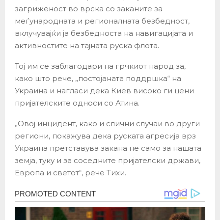
загриженост во врска со заканите за
меѓународната и регионалната безбедност,
вклучувајќи ја безбедноста на навигацијата и
активностите на тајната руска флота.
Тој им се заблагодари на грчкиот народ за,
како што рече, „постојаната поддршка“ на
Украина и нагласи дека Киев високо ги цени
пријателските односи со Атина.
„Овој инцидент, како и слични случаи во други
региони, покажува дека руската агресија врз
Украина претставува закана не само за нашата
земја, туку и за соседните пријателски држави,
Европа и светот“, рече Тихи.