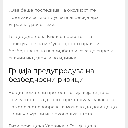
„Ова беше последица на околностите
предизвикани од руската агресија врз
Украина“, рече Тихи.
Тој додаде дека Киев е посветен на
почитување на меѓународното право и
безбедноста на пловидбата и сака да спречи
слични инциденти во иднина.
Грција предупредува на
безбедносни ризици
Во дипломатски протест, Грција изјави дека
присуството на дронот претставува закана за
поморскиот сообраќај и можело да доведе до
цивилни жртви или еколошка штета.
Тихи рече дека Украина и Грција делат