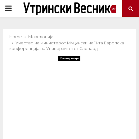
PRIMARY
MENU
Home
Македонија
Учество на министерот Муцунски на 11-та Европска
конференција на Универзитетот Харвард
Македонија