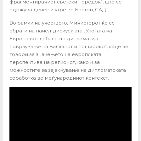
фрагментираниот светски поредок”, што се
одржува денес и утре во Бостон, САД.
Во рамки на учеството, Mинистерот ќе се
обрати на панел-дискусијата „Улогата на
Европа во глобалната дипломатија –
поврзување на Балканот и пошироко”, каде ќе
говори за значењето на европската
перспектива на регионот, како и за
можностите за зајакнување на дипломатската
соработка во меѓународниот контекст.