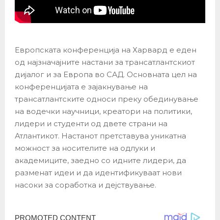
Европската конференција на Харвард е еден
од најзначајните настани за трансатлантскиот
дијалог и за Европа во САД. Основната цел на
конференцијата е зајакнување на
трансатлантските односи преку обединување
на водечки научници, креатори на политики,
лидери и студенти од двете страни на
Атлантикот. Настанот претставува уникатна
можност за носителите на одлуки и
академиците, заедно со идните лидери, да
разменат идеи и да идентификуваат нови
насоки за соработка и дејствување.