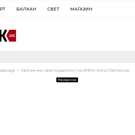
РТ
БАЛКАН
СВЕТ
МАГАЗИН
едонија
Уапсен екс претседателот на ФФМ, Илчо Ѓорѓиоски
Македонија