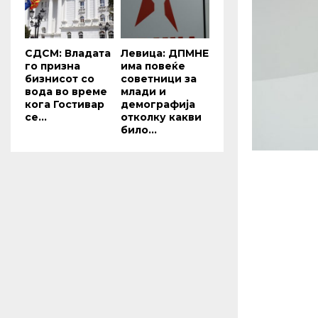
СДСМ: Владата
Левица: ДПМНЕ
го призна
има повеќе
бизнисот со
советници за
вода во време
млади и
кога Гостивар
демографија
се...
отколку какви
било...