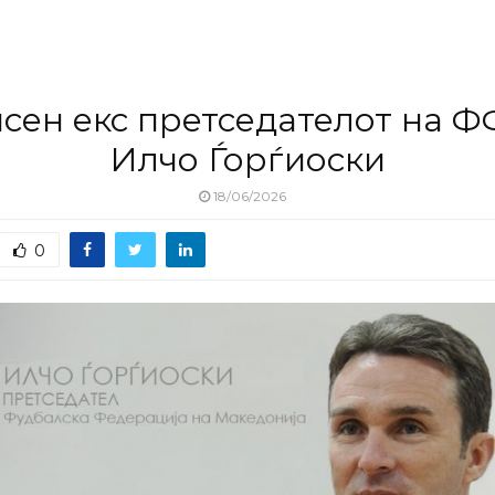
сен екс претседателот на 
Илчо Ѓорѓиоски
18/06/2026
0