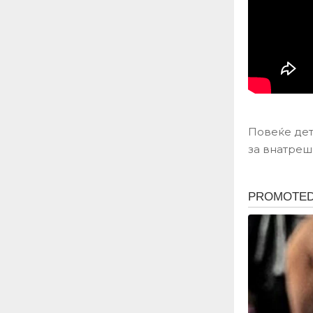
Повеќе дет
за внатреш