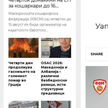
четврток домаќини на ЕП
за кошаркари до 16...
Македонската кошаркарска
федерација (КФСМ) од четврток до
Уап
15 август ќе биде организатор на
кадетското Европско...
SHARE
Четврти ден
OSAC 2026:
продолжува
Македонија и
гаснењето на
Албанија –
големиот
различни
пожар во
безбедносни
Грција
ризици, исти
структурни
предизвици