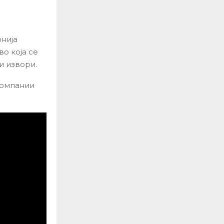
нија
о која се
и извори.
компании