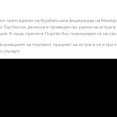
т претседател на Фудбалската федерација на Македо
о Ѓорѓиоски, денеска е приведен во рамки на истрага в
ште 15 лица, пренесе Портал Икс повикувајќи се на сво
ормациите на порталот, предмет на истрага се и три 
 случајот.