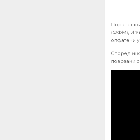
Поранешнио
(ФФМ), Илч
опфатени у
Според инф
поврзани со