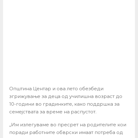
Општина Центар и ова лето обезбеди
згрижување за деца од училишна возраст до
10-години во градинките, како поддршка за
семејствата за време на распустот.
„Им излегуваме во пресрет на родителите кои
поради работните обврски имаат потреба од