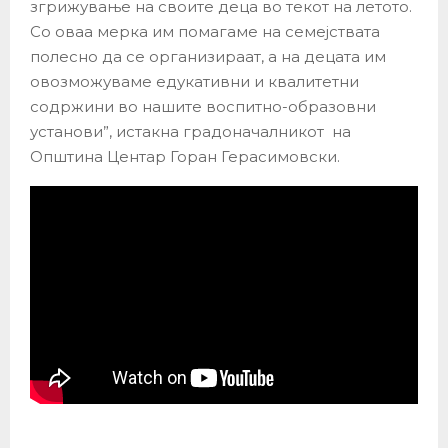
згрижување на своите деца во текот на летото.
Со оваа мерка им помагаме на семејствата
полесно да се организираат, а на децата им
овозможуваме едукативни и квалитетни
содржини во нашите воспитно-образовни
установи”, истакна градоначалникот на
Општина Центар Горан Герасимовски.