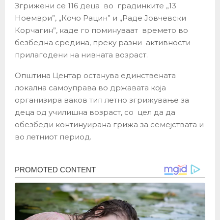
Згрижени се 116 деца во градинките „13
Ноември”, „Кочо Рацин” и „Раде Јовчевски
Корчагин”, каде го поминуваат времето во
безбедна средина, преку разни активности
прилагодени на нивната возраст.
Општина Центар останува единствената
локална самоуправа во државата која
организира ваков тип летно згрижување за
деца од училишна возраст, со цел да да
обезбеди континуирана грижа за семејствата и
во летниот период.