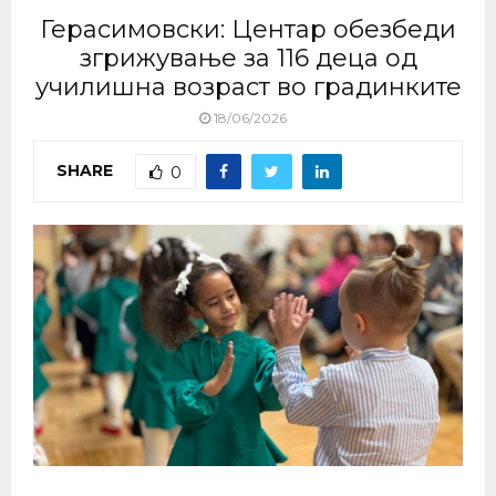
Герасимовски: Центар обезбеди
згрижување за 116 деца од
училишна возраст во градинките
18/06/2026
SHARE
0