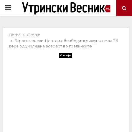
PRIMARY
MENU
Home
Скопје
Герасимовски: Центар обезбеди згрижување за 116
деца од училишна возраст во градинките
Скопје