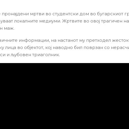
е пронајдени мртви во студентски дом во бугарскиот г
вуваат локалните медиуми. Жртвите во овој трагичен н
н маж.
ичните информации, на настанот му претходел жесток
ку лица во објектот, кој наводно бил поврзан со нерас
си и љубовен триаголник.