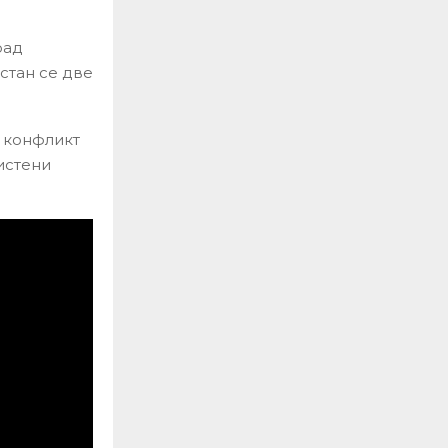
рад
астан се две
 конфликт
чистени