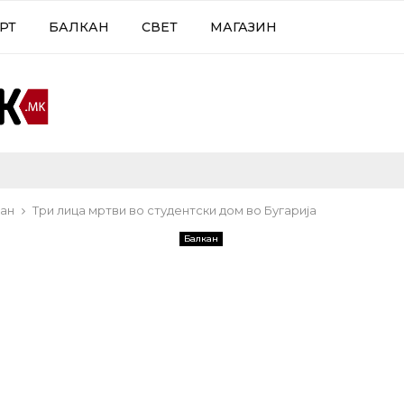
РТ
БАЛКАН
СВЕТ
МАГАЗИН
ан
Три лица мртви во студентски дом во Бугарија
Балкан