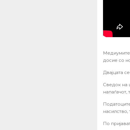
Медиумите 
досие со н
Двајцата с
Сведок на 
напаѓачот, 
Податоците
насилство,
По пријава