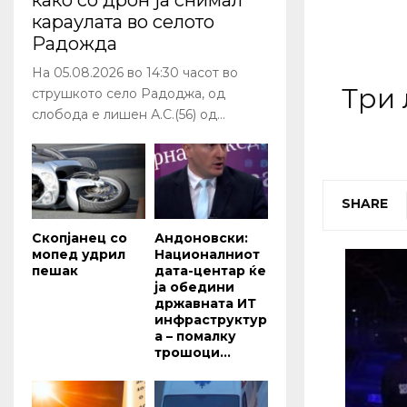
како со дрон ја снимал
караулата во селото
Радожда
На 05.08.2026 во 14:30 часот во
Три 
струшкото село Радоджа, од
слобода е лишен А.С.(56) од...
SHARE
Скопјанец со
Андоновски:
мопед удрил
Националниот
пешак
дата-центар ќе
ја обедини
државната ИТ
инфраструктур
а – помалку
трошоци...