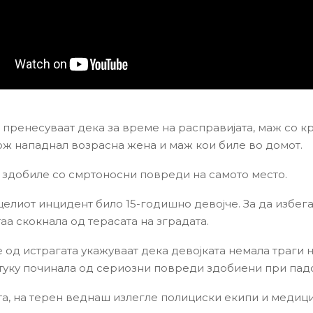
пренесуваат дека за време на расправијата, маж со 
ож нападнал возрасна жена и маж кои биле во домот.
е здобиле со смртоносни повреди на самото место.
целиот инцидент било 15-годишно девојче. За да избег
таа скокнала од терасата на зградата.
 од истрагата укажуваат дека девојката немала траги 
 туку починала од сериозни повреди здобиени при падо
та, на терен веднаш излегле полициски екипи и медици