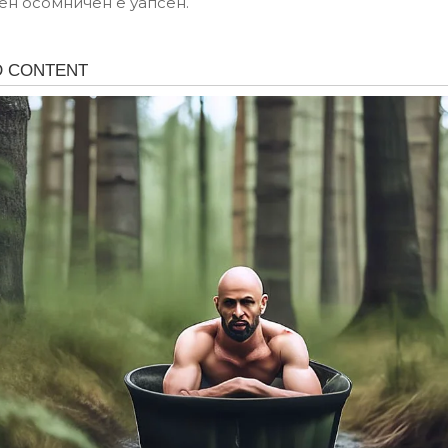
ен осомничен е уапсен.