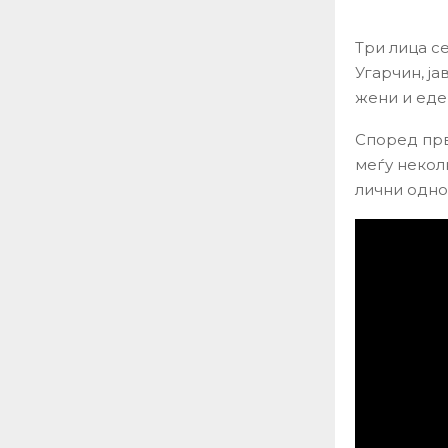
Три лица с
Угарчин, ја
жени и еде
Според прв
меѓу некол
лични одно