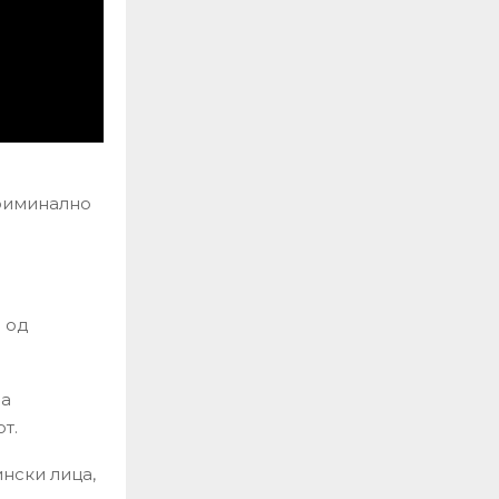
криминално
а од
на
т.
нски лица,