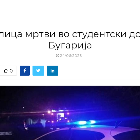
лица мртви во студентски д
Бугарија
24/06/2026
0