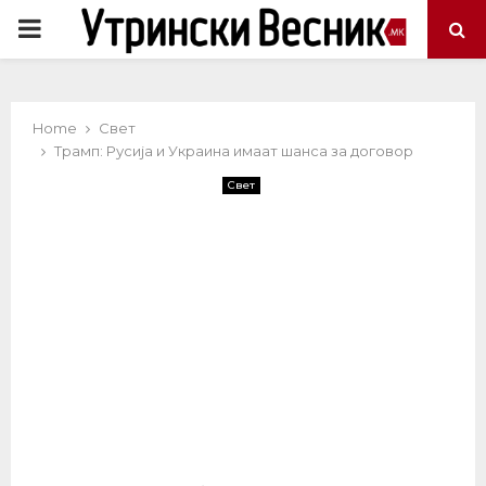
PRIMARY
MENU
Home
Свет
Трамп: Русија и Украина имаат шанса за договор
Свет