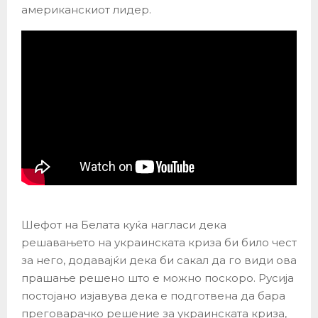
американскиот лидер.
Шефот на Белата куќа нагласи дека
решавањето на украинската криза би било чест
за него, додавајќи дека би сакал да го види ова
прашање решено што е можно поскоро. Русија
постојано изјавува дека е подготвена да бара
преговарачко решение за украинската криза,