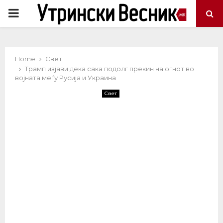
PRIMARY
MENU
Home
Свет
Трамп изјави дека сака подолг прекин на огнот во
војната меѓу Русија и Украина
Свет