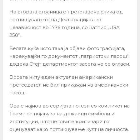
На втората страница е претставена слика од
потпишувањето на Декларацијата за
независност во 1776 година, со натпис „USA
250“.
Белата куќа исто така ја објави фотографијата,
нарекувајќи го документот „патриотски пасош“,
додека Стејт департментот засега не се огласи.
Dосега ниту еден актуелен американски
претседател не бил прикажан на американски
пасош.
Ова е најнов во серијата потези со кои ликот на
Трамп се појавува на државни симболи и
институции, што неговите критичари го
оценуваат како поттикнување култ на личноста.