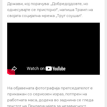
Држави, кој порачува: „Добредојдовте, но
однесувајте се пристојно!“, напиша Трамп на
својата социјална мрежа „Трут соушал“.
На објавената фотографија претседателот е
прикажан со сериозен израз, потпрен на
работната маса, додека во заднина се гледа
текстот на Декларацијата за независност.