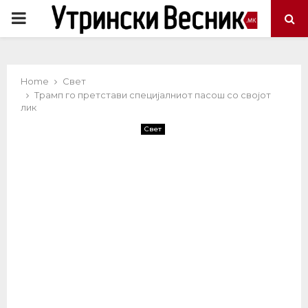
PRIMARY
MENU
Home
Свет
Трамп го претстави специјалниот пасош со својот
лик
Свет