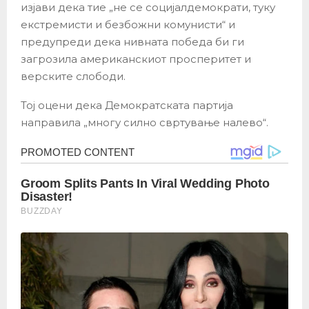
изјави дека тие „не се социјалдемократи, туку
екстремисти и безбожни комунисти“ и
предупреди дека нивната победа би ги
загрозила американскиот просперитет и
верските слободи.
Тој оцени дека Демократската партија
направила „многу силно свртување налево“.