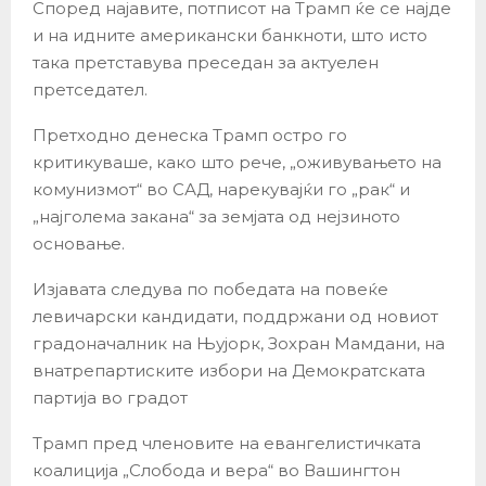
Според најавите, потписот на Трамп ќе се најде
и на идните американски банкноти, што исто
така претставува преседан за актуелен
претседател.
Претходно денеска Трамп остро го
критикуваше, како што рече, „оживувањето на
комунизмот“ во САД, нарекувајќи го „рак“ и
„најголема закана“ за земјата од нејзиното
основање.
Изјавата следува по победата на повеќе
левичарски кандидати, поддржани од новиот
градоначалник на Њујорк, Зохран Мамдани, на
внатрепартиските избори на Демократската
партија во градот
Трамп пред членовите на евангелистичката
коалиција „Слобода и вера“ во Вашингтон