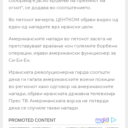
сообраќај е јасно кршење на прекинот на
огнот“, се додава во соопштението.
Во петокот вечерта, ЦЕНТКОМ објави видео од
еден од нападите врз ирански цели.
Американските напади во петокот засега не
претставуваат враќање кон големите борбени
операции, изјави американски функционер за
Си-Ен-Ен.
Иранската револуционерна гарда соопшти
дека ги гаѓала американските воени позиции
во регионот како одговор на американските
напади, објави иранската државна телевизија
Прес ТВ. Американската војска не потврди
дека се случиле такви напади.