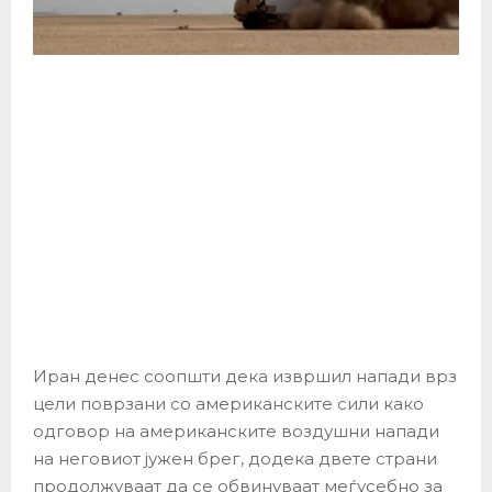
Иран денес соопшти дека извршил напади врз
цели поврзани со американските сили како
одговор на американските воздушни напади
на неговиот јужен брег, додека двете страни
продолжуваат да се обвинуваат меѓусебно за