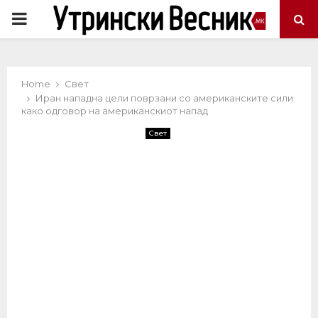
PRIMARY
MENU
Home
Свет
Иран нападна цели поврзани со американските сили
како одговор на американскиот напад
Свет