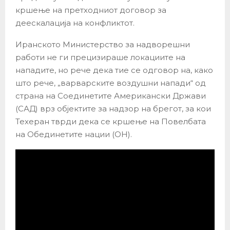
кршење на претходниот договор за
деескалација на конфликтот.
Иранското Министерство за надворешни
работи не ги прецизираше локациите на
нападите, но рече дека тие се одговор на, како
што рече, „варварските воздушни напади“ од
страна на Соединетите Американски Држави
(САД) врз објектите за надзор на брегот, за кои
Техеран тврди дека се кршење на Повелбата
на Обединетите нации (ОН).