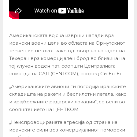
Американската војска изврши напади врз
ирански воени цели во областа на Ормутскиот
теснец во петокот како одговор на нападот на
Техеран врз комерцијален брод во близина на
тој клучен воден пат, соопшти Централната
команда на САД (CENTCOM), според Си-Ен-Ен.
„Американските авиони ги погодија иранските
складишта на ракети и беспилотни летала, како
и крајбрежните радарски локации“, се вели во
соопштението на ЦЕНТКОМ.
„Неиспровоцираната агресија од страна на
иранските сили врз комерцијалниот поморски