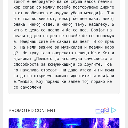
токот е непријатно да се слуша ваков пеачки 
хор сепак со малку повеќе повторување дириге
нтот вообичаено изнудува убава мелодија  Так
а е тоа во животот, некој ќе пее вака, некој 
онака, некој овде, а некој таму, надалеку. Б
итно е дека се пеело и ќе се пее. Бројот на 
пеачи од ден на ден се повеќе ќе се зголемув
а. Наеднаш сите ќе сакаат да пеат. И со прав
о. Па нели важиме за музикален и пеачки наро
д?. Не туку така оперската певица Кети Кет и
зјавила: „Пеењето ја зголемува самосвеста и 
способноста за комуникација со другите. Тоа 
го намалува стресот, ни дава утеха и ни пома
га да го откриеме нашиот идентитет и влијани
е.“&nbsp; Кој порано ќе запее тој порано ќе 
се самоолечи.