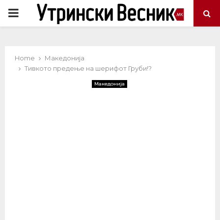
PRIMARY
MENU
Home
Македонија
Тивкото предење на шерифот Груби!?
Македонија