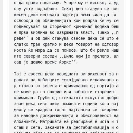
о да прави понатаму. Угоре му е високо, а уд
олу уште подлабоко. Секој ден станува се пос
весен дека неговата партија нема сила да го 
ослободи од обвиненијата кои допрва ќе му се 
поднесуваат за сторениот криминал додека беш
е прва виолина во извршната власт. Тивко ,,п
реде’’ и од ден станува свесен дека се што е 
слатко трае кратко и дека товарот на одговор
носта ќе мора да се понесе. Што би рекле наш
ите северни соседи ,,Било нам је прелепо, ал 
сад је дошло време ќорке’’.

Тој е свесен дека наводната загриженост за п
равата на Албанците секојдневно искажувана о
д страна на колегите криминалци од партијата 
не може да го покрие или забошоти сторениот 
криминал. Груби од стекнатото искуство добро 
знае дека сиве овие поминати години кога нај
многу се крадело тогаш најгласно се говорело 
за наводна дискриминација и обесправеност на 
Албанците. Матрицата на реагирање е иста и т
огаш и сега. Заканите за дестабилизација и о