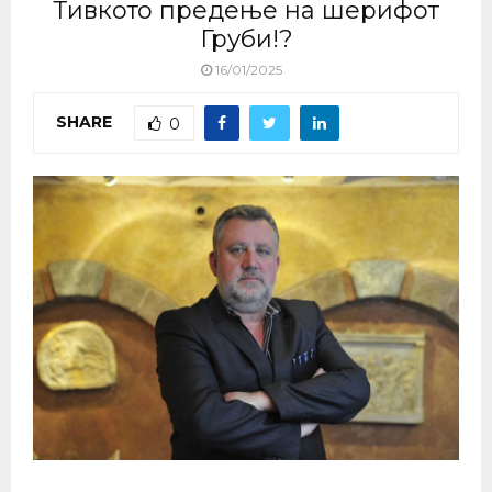
Тивкото предење на шерифот
Груби!?
16/01/2025
SHARE
0