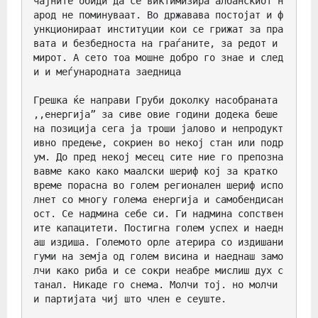
чајните обиди да се виктимизира албанскиот н
арод не поминуваат. Во државава постојат и ф
ункционираат институции кои се грижат за пра
вата и безбедноста на граѓаните, за редот и 
мирот. А сето тоа мошне добро го знае и след
и и меѓународната заедница

Грешка ќе направи Груби доколку насобраната 
,,енергија” за сиве овие години додека беше 
на позиција сега ја троши јалово и непродукт
ивно предење, сокриен во некој стан или подр
ум. До пред некој месец сите ние го препозна
вавме како како маалски шериф кој за кратко 
време порасна во голем регионален шериф испо
лнет со многу голема енергија и самобендисан
ост. Се надмина себе си. Ги надмина сопствен
ите капацитети. Постигна голем успех и наедн
аш издиша. Големото орле атерира со издишани 
гуми на земја од голем висина и наеднаш замо
лчи како риба и се сокри неабре мислиш дух с
танал. Никаде го снема. Молчи тој. но молчи 
и партијата чиј што член е сеуште. 
