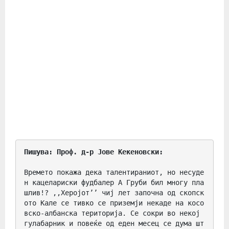
Пишува: Проф. д-р Јове Кекеновски:
Времето покажа дека талентираниот, но несуде
н кацелариски фудбалер А Груби бил многу пла
шлив!? ,,Херојот’’ чиј лет започна од скопск
ото Кале се тивко се приземји некаде на косо
вско-албанска територија. Се сокри во некој 
гулабарник и повеќе од еден месец се дума шт