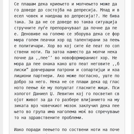
Се плашам дека криењето и молчењето може да 
го доведе до состојба на депресија. Млад и в
есел човек и наеднаш во депресија!?. Не бива 
така. За да не се доведе во таква ситуација 
стручните луѓе препорачуваат да почне да пе
е. Деновиве на големо се зборува дека се фор
мира голем пеачки хор од талентирани за пеењ
е политичари. Хор во кој сите ќе пеат по соп
ствени ноти. Па затоа наместо да молчи нека 
почне да ,,пее’’ во новоформираниот хор. Не 
мора да пее онака како што пеат неговите ,,б
лиски” довчерашни патрони и сопартијци и коа
лициони партнери. Ако може погласно, уште по
добро за него. Нека не се плаши дека од глас
ното пеење ќе му попуштат гласните жици. Пси
хологот Даниел Џ. Левитин кој го посветил св
ојот живот за да го разбере влијанието на му
зиката врз човечкиот мозок заклучил дека пее
њето во група има наголема моќ во спречување
то на здравствените проблеми. 

Иако поради пеењето по соствени ноти на поче