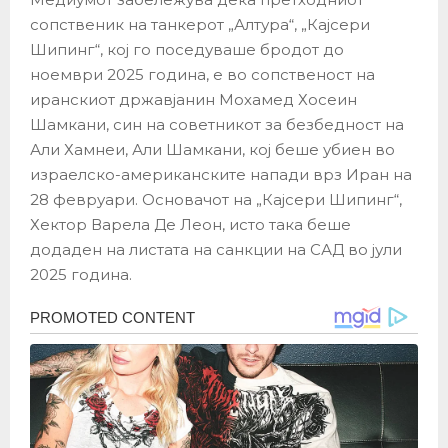
сопственик на танкерот „Алтура“, „Кајсери
Шипинг“, кој го поседуваше бродот до
ноември 2025 година, е во сопственост на
иранскиот државјанин Мохамед Хосеин
Шамкани, син на советникот за безбедност на
Али Хамнеи, Али Шамкани, кој беше убиен во
израелско-американските напади врз Иран на
28 февруари. Основачот на „Кајсери Шипинг“,
Хектор Варела Де Леон, исто така беше
додаден на листата на санкции на САД во јули
2025 година.