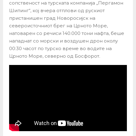
сопственост на турската компанија „Пергамон
Шипинг“, кој вчера отплови од рускиот
пристанишен град Новоросијск на
североисточниот брег на Црното Море,
натоварен со речиси 140.000 тони нафта, беше
нападнат со морски и воздушен дрон околу
00:30 часот по турско време во водите на
Црното Море, северно од Босфорот.