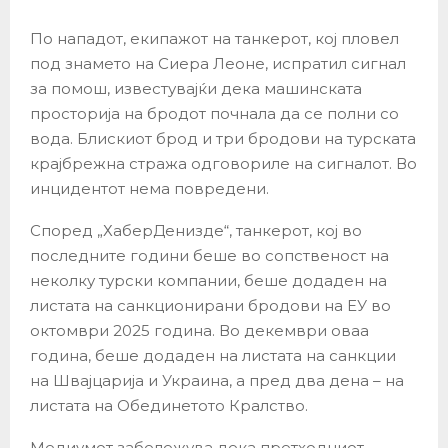
По нападот, екипажот на танкерот, кој пловел
под знамето на Сиера Леоне, испратил сигнал
за помош, известувајќи дека машинската
просторија на бродот почнала да се полни со
вода. Блискиот брод и три бродови на турската
крајбрежна стража одговориле на сигналот. Во
инцидентот нема повредени.
Според „ХаберДенизде“, танкерот, кој во
последните години беше во сопственост на
неколку турски компании, беше додаден на
листата на санкционирани бродови на ЕУ во
октомври 2025 година. Во декември оваа
година, беше додаден на листата на санкции
на Швајцарија и Украина, а пред два дена – на
листата на Обединетото Кралство.
Медиумот забележува дека претходниот