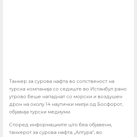
Танкер за сурова нафта во сопственост на
турска компанија со седиште во Истанбул рано
утрово беше нападнат со морски и воздушен
дрон на околу 14 наутички милји од Босфорот,
објавија турски медиуми.
Според информациите што беа објавени,
танкерот за сурова нафта „Алтура“, во