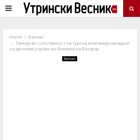
PRIMARY
MENU
Home
Балкан
Танкер во сопственост на турска компанија нападнат
со дронови утрово во близина на Босфор
Балкан