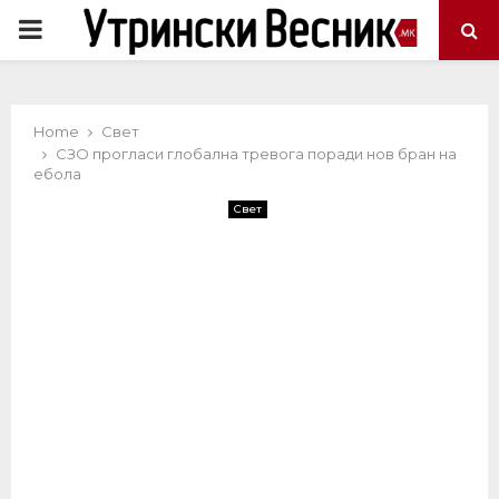
PRIMARY
MENU
Home
Свет
СЗО прогласи глобална тревога поради нов бран на
ебола
Свет