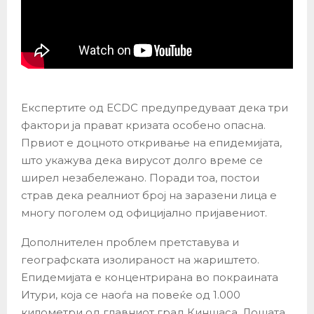
Експертите од ECDC предупредуваат дека три
фактори ја прават кризата особено опасна.
Првиот е доцното откривање на епидемијата,
што укажува дека вирусот долго време се
ширел незабележано. Поради тоа, постои
страв дека реалниот број на заразени лица е
многу поголем од официјално пријавениот.
Дополнителен проблем претставува и
географската изолираност на жариштето.
Епидемијата е концентрирана во покраината
Итури, која се наоѓа на повеќе од 1.000
километри од главниот град Киншаса. Лошата