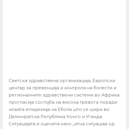
Светска здравствена организација, Европски
центар за превенција и контрола на болести и
регионалните здравствени системи во Африка
прогласија состојба на висока тревога поради
новата епидемија на Ебола што се шири во
Демократска Република Конго и Уганда.
Ситуацијата е оценета како „итна ситуација од