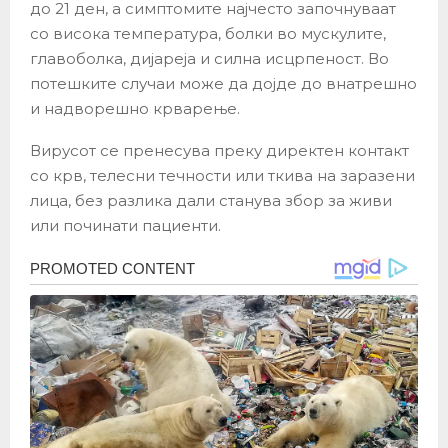
до 21 ден, а симптомите најчесто започнуваат
со висока температура, болки во мускулите,
главоболка, дијареја и силна исцрпеност. Во
потешките случаи може да дојде до внатрешно
и надворешно крварење.
Вирусот се пренесува преку директен контакт
со крв, телесни течности или ткива на заразени
лица, без разлика дали станува збор за живи
или починати пациенти.