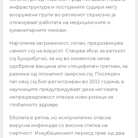
инфраструктура и постојаните судири меѓу
вооружени групи во регионот сериозно ја
отежнуваат работата на медицинските и
хуманитарните тимови.
Најголема загриженост, сепак, предизвикува
самиот сој на вирусот. Станува збор за реткиот
сој Бундибугио, за кој во моментов нема
одобрена вакцина или специфичен третман, за
разлика од познатиот заирски сој. Последен
пат овој сој бил регистриран во 2012 година, а
научниците предупредуваат дека неговата
непредвидливост отвора нови ризици за
глобалното здравје.
Еболата е ретка, но исклучително опасна
вирусна инфекција со висока стапка на
смртност. Инкубациониот период трае од два