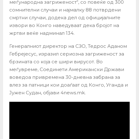
меѓународна загриженост“, со повеќе од 300
сомнителни случаи и најмалку 88 потврдени
смртни случаи, додека дел од официјалните
извори во Конго наведуваат дека бројот на
жртви веќе надминал 134.
Генералниот директор на СЗО, Тедрос Аданом
Гебрејесус, изразил сериозна загриженост за
брзината со која се шири вирусот. Во
меѓувреме, Соединети Американски Држави
воведоа привремена 30-дневна забрана за
влез за патници кои доаѓаат од Конго, Уганда и
Јужен Судан, објави 4news.mk.