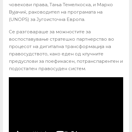
човекови права, Тања Темелкоска, и Марко
Вујачиќ, раководител на програмата на
(UNOPS) за Југоисточна Европа.
Се разговараше за можностите за
воспоставување стратешко партнерство во
процесот на дигитална трансформација на
правосудството, како еден од клучните
предуслови за поефикасен, потранспарентен и
подостапен правосуден систем.