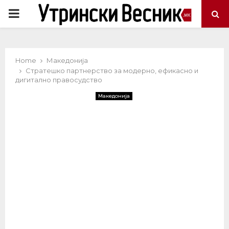
PRIMARY
MENU
Home
Македонија
Стратешко партнерство за модерно, ефикасно и
дигитално правосудство
Македонија