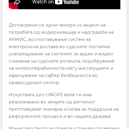
Договорeни се идни чекори со акцент на
потребата од модернизација и надградба на
АКМИС, воспоставување систем за
електронска достава во судските постапки,
унапредување на системот за аудио и видео
снимање на судските рочишта, подобрување
на интероперабилноста меѓу институциите и
зајакнување на сајбер безбедноста во
правосудниот сектор.
Искуствата што UNOPS веќе ги има
реализирано во земјите од регионот
претставуваат значајна основа за поддршка на
реформските процеси и во нашата држава.
Министерството за правда останува посветено