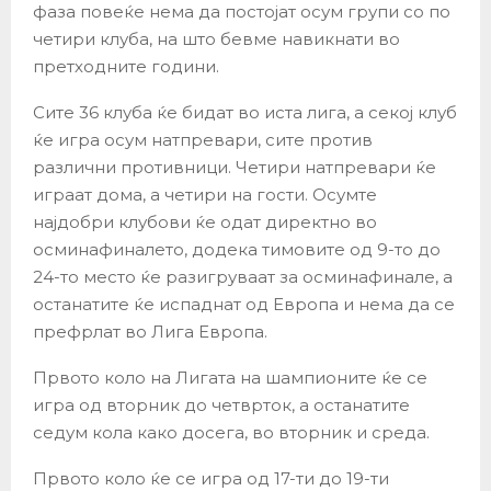
фаза повеќе нема да постојат осум групи со по
четири клуба, на што бевме навикнати во
претходните години.
Сите 36 клуба ќе бидат во иста лига, а секој клуб
ќе игра осум натпревари, сите против
различни противници. Четири натпревари ќе
играат дома, а четири на гости. Осумте
најдобри клубови ќе одат директно во
осминафиналето, додека тимовите од 9-то до
24-то место ќе разигруваат за осминафинале, а
останатите ќе испаднат од Европа и нема да се
префрлат во Лига Европа.
Првото коло на Лигата на шампионите ќе се
игра од вторник до четврток, а останатите
седум кола како досега, во вторник и среда.
Првото коло ќе се игра од 17-ти до 19-ти