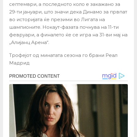
септември, а последното коло е закажано за
29-ти јануари, што значи дека Динамо за првпат
во историјата ќе презими во Лигата на
шампионите. Нокаут-фазата почнува на 11-ти
февруари, а финалето ќе се игра на 31-ви мај на
„Алијанц Арена“.
Трофејот од минатата сезона го брани Реал
Мадрид