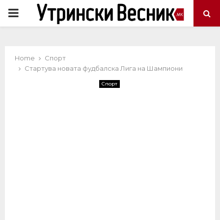
PRIMARY
MENU
Home
Спорт
Стартува новата фудбалска Лига на Шампиони
Спорт