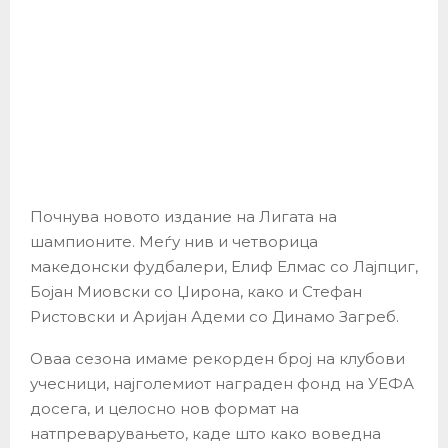
Почнува новото издание на Лигата на
шампионите. Меѓу нив и четворица
македонски фудбалери, Елиф Елмас со Лајпциг,
Бојан Миовски со Џирона, како и Стефан
Ристовски и Аријан Адеми со Динамо Загреб.
Оваа сезона имаме рекорден број на клубови
учесници, најголемиот награден фонд на УЕФА
досега, и целосно нов формат на
натпреварувањето, каде што како воведна