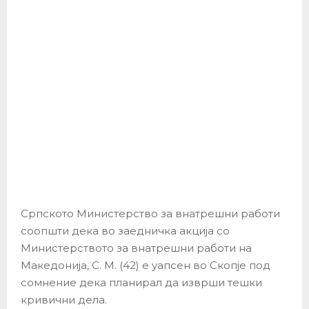
Српското Министерство за внатрешни работи
соопшти дека во заедничка акција со
Министерството за внатрешни работи на
Македонија, С. М. (42) е уапсен во Скопјe под
сомнение дека планирал да изврши тешки
кривични дела.