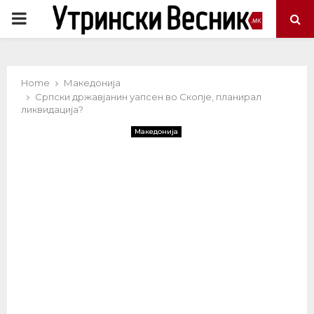
PRIMARY
MENU
Home
Македонија
Српски државјанин уапсен во Скопје, планирал
ликвидација?
Македонија