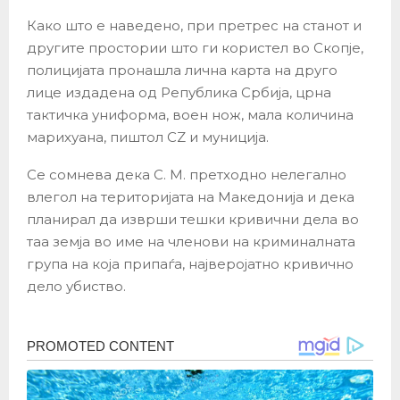
Како што е наведено, при претрес на станот и
другите простории што ги користел во Скопјe,
полицијата пронашла лична карта на друго
лице издадена од Република Србија, црна
тактичка униформа, воен нож, мала количина
марихуана, пиштол CZ и муниција.
Се сомнева дека С. М. претходно нелегално
влегол на територијата на Македонија и дека
планирал да изврши тешки кривични дела во
таа земја во име на членови на криминалната
група на која припаѓа, најверојатно кривично
дело убиство.