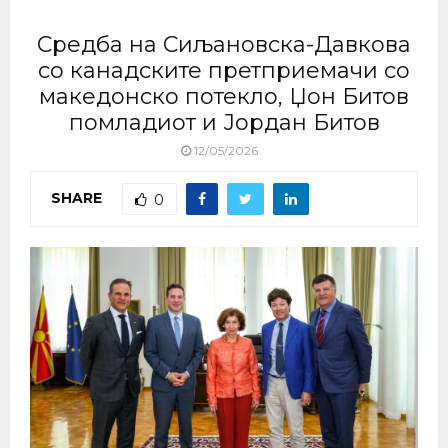
Средба на Сиљановска-Давкова
со канадските претприемачи со
македонско потекло, Џон Битов
помладиот и Јордан Битов
12/05/2026
SHARE
0