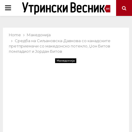
PRIMARY
MENU
Home
Македонија
Средба на Сиљановска-Давкова со канадските
претприемачи со македонско потекло, Џон Битов
помладиот и Јордан Битов
Македонија