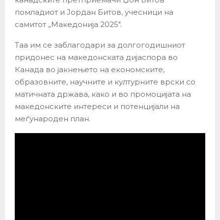
помладиот и Јордан Битов, учесници на
самитот „Македонија 2025″.
Таа им се заблагодари за долгогодишниот
придонес на македонската дијаспора во
Канада во јакнењето на економските,
образовните, научните и културните врски со
матичната држава, како и во промоцијата на
македонските интереси и потенцијали на
меѓународен план.