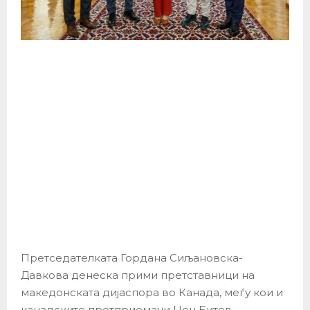
Претседателката Гордана Сиљановска-
Давкова денеска прими претставници на
македонската дијаспора во Канада, меѓу кои и
канадските претприемачи Џон Битов