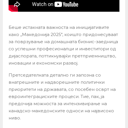
Беше истакната важноста на иницијативите
како „Македонија 2025″, коишто придонесуваат
за поврзување на домашната бизнис-заедница
со успешни професионалци и инвеститори од
дијаспората, поттикнувајќи претприемништво,
иновации и економски развој.
Претседателката детално ги запозна со
внатрешните и надворешните политички
приоритети на државата, со посебен осврт на
евроинтеграциските процеси. Тие, пак, ја
предочија можноста за интензивирање на
канадско-македонските односи на највисоко
ниво.