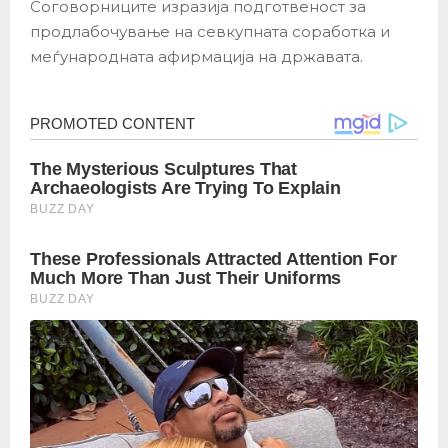
Соговорниците изразија подготвеност за
продлабочување на севкупната соработка и
меѓународната афирмација на државата.