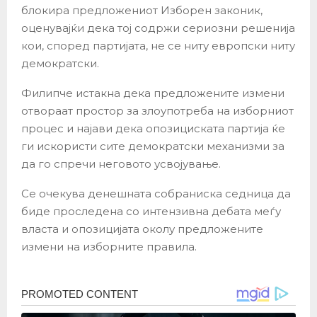
блокира предложениот Изборен законик,
оценувајќи дека тој содржи сериозни решенија
кои, според партијата, не се ниту европски ниту
демократски.
Филипче истакна дека предложените измени
отвораат простор за злоупотреба на изборниот
процес и најави дека опозициската партија ќе
ги искористи сите демократски механизми за
да го спречи неговото усвојување.
Се очекува денешната собраниска седница да
биде проследена со интензивна дебата меѓу
власта и опозицијата околу предложените
измени на изборните правила.