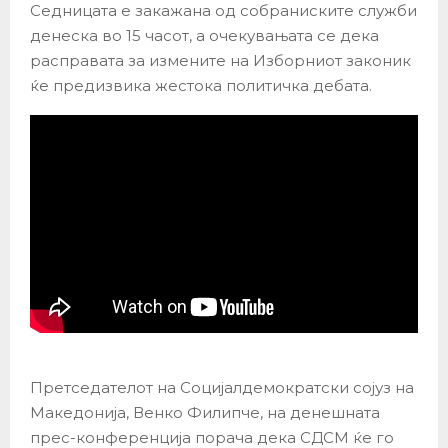
Седницата е закажана од собраниските служби
денеска во 15 часот, а очекувањата се дека
расправата за измените на Изборниот законик
ќе предизвика жестока политичка дебата.
Претседателот на Социјалдемократски сојуз на
Македонија, Венко Филипче, на денешната
прес-конференција порача дека СДСМ ќе го