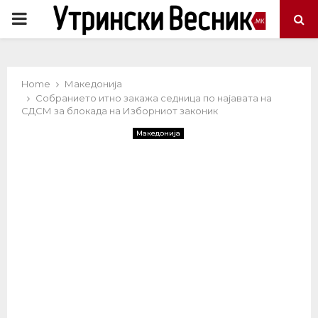
PRIMARY
MENU
Home
Македонија
Собранието итно закажа седница по најавата на
СДСМ за блокада на Изборниот законик
Македонија