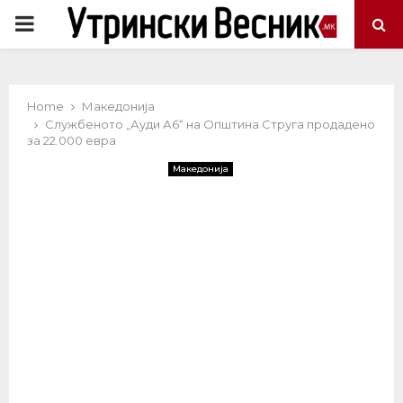
PRIMARY
MENU
Home
Македонија
Службеното „Ауди А6“ на Општина Струга продадено
за 22.000 евра
Македонија