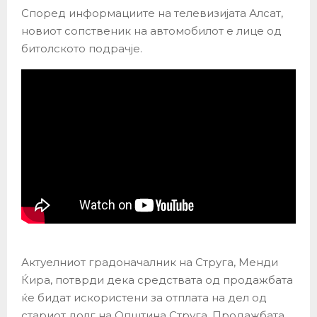
Според информациите на телевизијата Алсат,
новиот сопственик на автомобилот е лице од
битолското подрачје.
Актуелниот градоначалник на Струга, Менди
Ќира, потврди дека средствата од продажбата
ќе бидат искористени за отплата на дел од
стариот долг на Општина Струга. Продажбата