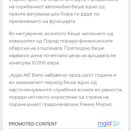
на службениот автомобил беше едно од
првите ветувања што Ќира ги даде по
преземањето на функцијата.
Во меѓувреме, возилото беше запленето од
извршител од Охрид поради финансиските
обврски на општината. Претходно беше
најавено дека почетната цена на аукцијата ќе
изнесува 10.000 евра.
„Ауди А6“ било набавено пред шест години и
во изминатиот период беше едно од
најспоменуваните службени возила во јавноста,
поради неговото користење од страна на
поранешниот градоначалник Рамиз Мерко.